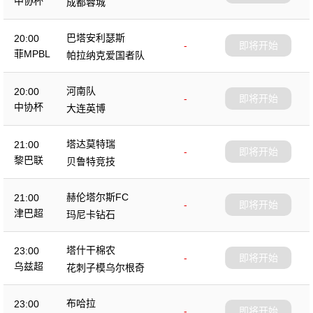
中协杯
成都蓉城
巴塔安利瑟斯
20:00
-
即将开始
菲MPBL
帕拉纳克爱国者队
河南队
20:00
-
即将开始
中协杯
大连英博
塔达莫特瑞
21:00
-
即将开始
黎巴联
贝鲁特竞技
赫伦塔尔斯FC
21:00
-
即将开始
津巴超
玛尼卡钻石
塔什干棉农
23:00
-
即将开始
乌兹超
花刺子模乌尔根奇
布哈拉
23:00
-
即将开始