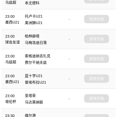
乌兹超
本尤德科
托卢卡U21
23:00
-
即将开始
墨西U21
美洲狮U21
柏林赫塔
23:00
-
即将开始
球会友谊
马梅洛迪日落
索格迪纳吉扎克
23:00
-
即将开始
乌兹超
费尔干纳夫兹
蓝十字U21
23:00
-
即将开始
墨西U21
普埃布拉U21
圣塔菲
23:00
-
即将开始
哥伦杯
马达莱纳联
维尔港
23:30