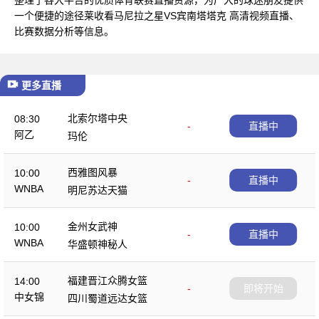
一个便捷的途径莱收看马尼拉之星VS宾南塔塔克 高清视频直播、
比赛数据分析等信息。
更多直播
北索尔塔中央
08:30
-
直播中
阿乙
玛伦
西雅图风暴
10:00
-
直播中
WNBA
明尼苏达天猫
金州女武神
10:00
-
直播中
WNBA
华盛顿神秘人
福建晋江众腾女篮
14:00
-
即将开始
中女锦
四川蜀道远达女篮