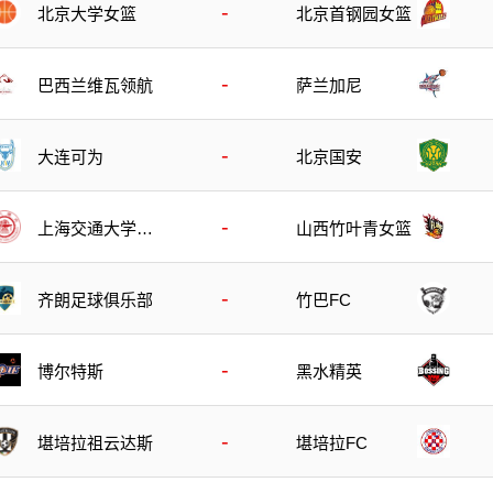
-
北京大学女篮
北京首钢园女篮
-
巴西兰维瓦领航
萨兰加尼
-
大连可为
北京国安
-
上海交通大学女
山西竹叶青女篮
篮
-
齐朗足球俱乐部
竹巴FC
-
博尔特斯
黑水精英
-
堪培拉祖云达斯
堪培拉FC