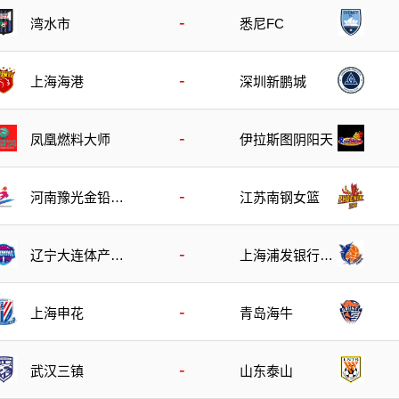
-
湾水市
悉尼FC
-
上海海港
深圳新鹏城
-
凤凰燃料大师
伊拉斯图阴阳天
-
河南豫光金铅女
江苏南钢女篮
篮
-
辽宁大连体产女
上海浦发银行女
篮
篮
-
上海申花
青岛海牛
-
武汉三镇
山东泰山