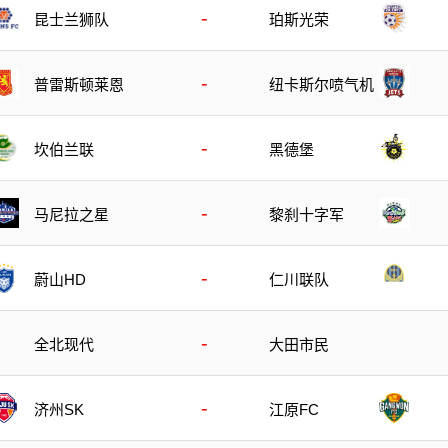
-
昆士兰狮队
珀斯光荣
-
普雷斯顿莱恩
纽卡斯尔喷气机
-
坎伯兰联
黑德堡
-
马尼拉之星
黎刹十字军
-
蔚山HD
仁川联队
-
全北现代
大田市民
-
济州SK
江原FC