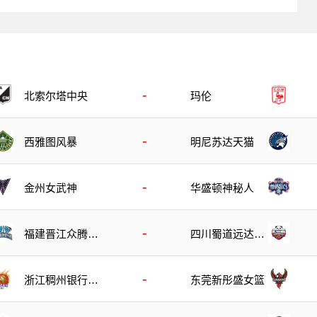
-
北索尔塔中央
玛伦
-
西雅图风暴
明尼苏达天猫
-
金州女武神
华盛顿神秘人
-
福建晋江众腾女
四川蜀道远达女
篮
篮
-
浙江稠州银行女
东莞新彤盛女篮
篮