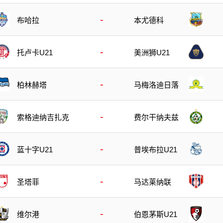
-
布哈拉
本尤德科
-
托卢卡U21
美洲狮U21
-
柏林赫塔
马梅洛迪日落
-
索格迪纳吉扎克
费尔干纳夫兹
-
蓝十字U21
普埃布拉U21
-
圣塔菲
马达莱纳联
-
维尔港
伯恩茅斯U21