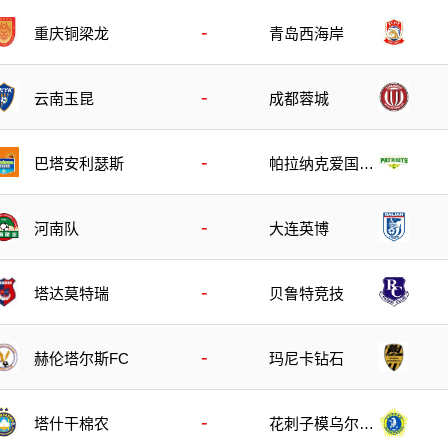
-
重庆铜梁龙
青岛西海岸
-
云南玉昆
成都蓉城
-
巴塔安利瑟斯
帕拉纳克爱国者
队
-
河南队
大连英博
-
塔达莫特瑞
贝鲁特竞技
-
玛尼卡钻石
赫伦塔尔斯FC
-
塔什干棉农
花刺子模乌尔根
奇