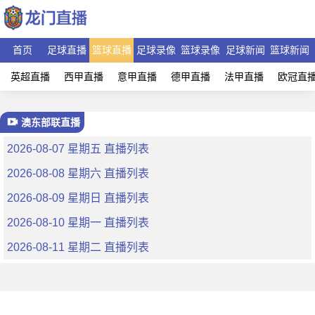
首页
足球直播
篮球直播
足球录像
篮球录像
足球新闻
篮球新闻
英超直播
西甲直播
意甲直播
德甲直播
法甲直播
欧冠直
澳东部联直播
2026-08-07 星期五 直播列表
2026-08-08 星期六 直播列表
2026-08-09 星期日 直播列表
2026-08-10 星期一 直播列表
2026-08-11 星期二 直播列表