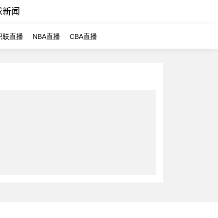
球新闻
职联直播
NBA直播
CBA直播