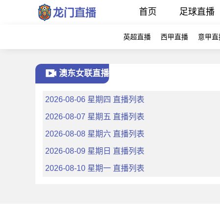
首页
足球直播
英超直播
西甲直播
意甲直
澳东女联直播
2026-08-06 星期四 直播列表
2026-08-07 星期五 直播列表
2026-08-08 星期六 直播列表
2026-08-09 星期日 直播列表
2026-08-10 星期一 直播列表