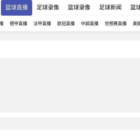
篮球直播
足球录像
篮球录像
足球新闻
篮
播
德甲直播
法甲直播
欧冠直播
中超直播
世预赛直播
美