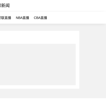
球新闻
职联直播
NBA直播
CBA直播