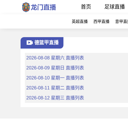
首页
足球直播
英超直播
西甲直播
意甲直
德篮甲直播
2026-08-08 星期六 直播列表
2026-08-09 星期日 直播列表
2026-08-10 星期一 直播列表
2026-08-11 星期二 直播列表
2026-08-12 星期三 直播列表