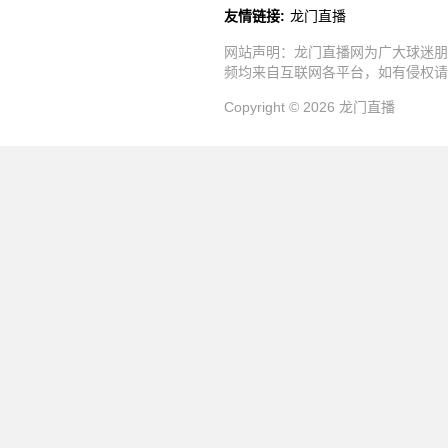
友情链接:
龙门直播
网站声明：龙门直播网为广大球迷朋
频均来自互联网各平台，如有侵权请
Copyright © 2026 龙门直播