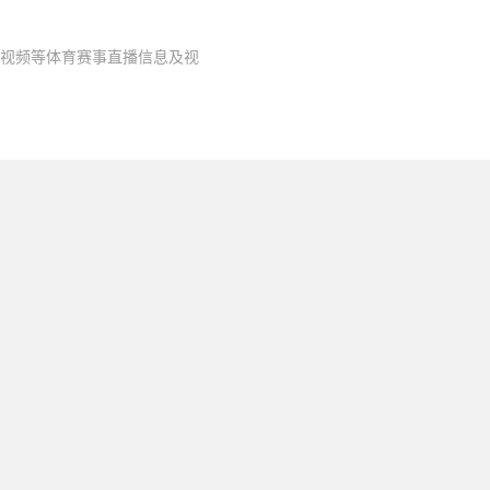
清视频等体育赛事直播信息及视