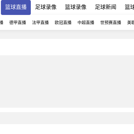
篮球直播
足球录像
篮球录像
足球新闻
篮
播
德甲直播
法甲直播
欧冠直播
中超直播
世预赛直播
美