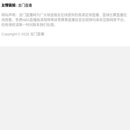
友情链接:
龙门直播
网站声明：龙门直播网为广大球迷朋友在线提供的高清足球直播、篮球比赛直播在
线观看、免费NBA直播高清视频等体育赛事直播信息及视频均来自互联网各平台，
如有侵权请第一时间联系我们处理。
Copyright © 2026 龙门直播