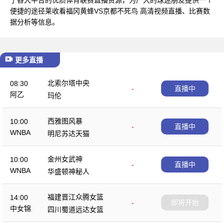
便捷的途径莱收看福冈黄蜂VS京都不死鸟 高清视频直播、比赛数
据分析等信息。
更多直播
北索尔塔中央
08:30
-
直播中
阿乙
玛伦
西雅图风暴
10:00
-
直播中
WNBA
明尼苏达天猫
金州女武神
10:00
-
直播中
WNBA
华盛顿神秘人
福建晋江众腾女篮
14:00
-
即将开始
中女锦
四川蜀道远达女篮