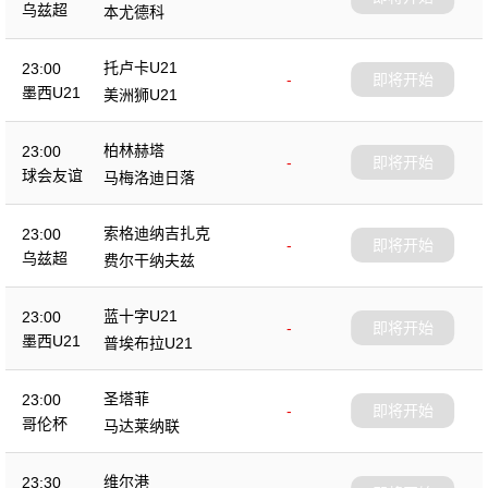
乌兹超
本尤德科
托卢卡U21
23:00
-
即将开始
墨西U21
美洲狮U21
柏林赫塔
23:00
-
即将开始
球会友谊
马梅洛迪日落
索格迪纳吉扎克
23:00
-
即将开始
乌兹超
费尔干纳夫兹
蓝十字U21
23:00
-
即将开始
墨西U21
普埃布拉U21
圣塔菲
23:00
-
即将开始
哥伦杯
马达莱纳联
维尔港
23:30