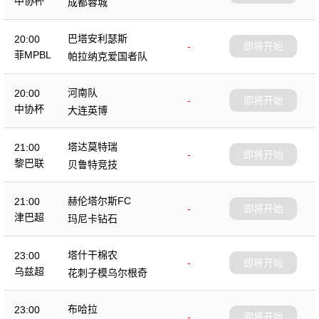
中协杯
成都蓉城
巴塔安利瑟斯
20:00
-
即将开始
菲MPBL
帕拉纳克爱国者队
河南队
20:00
-
即将开始
中协杯
大连英博
塔达莫特瑞
21:00
-
即将开始
黎巴联
贝鲁特竞技
赫伦塔尔斯FC
21:00
-
即将开始
津巴超
玛尼卡钻石
塔什干棉农
23:00
-
即将开始
乌兹超
花刺子模乌尔根奇
布哈拉
23:00
-
即将开始