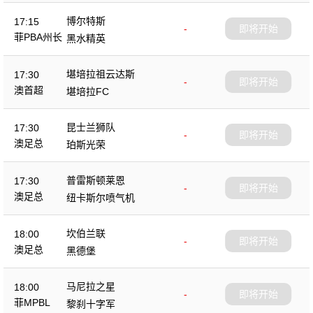
博尔特斯
17:15
-
即将开始
菲PBA州长
黑水精英
杯
堪培拉祖云达斯
17:30
-
即将开始
澳首超
堪培拉FC
昆士兰狮队
17:30
-
即将开始
澳足总
珀斯光荣
普雷斯顿莱恩
17:30
-
即将开始
澳足总
纽卡斯尔喷气机
坎伯兰联
18:00
-
即将开始
澳足总
黑德堡
马尼拉之星
18:00
-
即将开始
菲MPBL
黎刹十字军