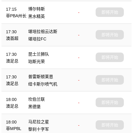
博尔特斯
17:15
-
即将开始
菲PBA州长
黑水精英
杯
堪培拉祖云达斯
17:30
-
即将开始
澳首超
堪培拉FC
昆士兰狮队
17:30
-
即将开始
澳足总
珀斯光荣
普雷斯顿莱恩
17:30
-
即将开始
澳足总
纽卡斯尔喷气机
坎伯兰联
18:00
-
即将开始
澳足总
黑德堡
马尼拉之星
18:00
-
即将开始
菲MPBL
黎刹十字军