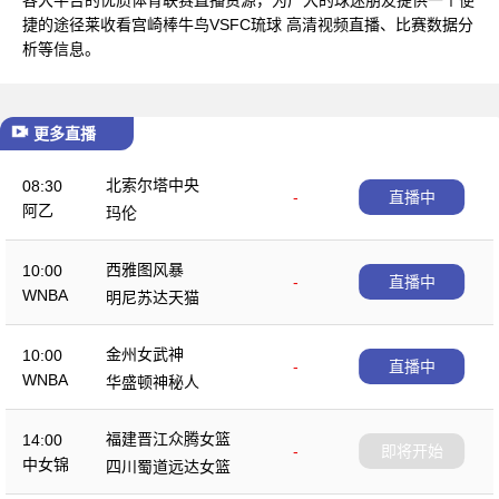
捷的途径莱收看宫崎棒牛鸟VSFC琉球 高清视频直播、比赛数据分
析等信息。
更多直播
北索尔塔中央
08:30
-
直播中
阿乙
玛伦
西雅图风暴
10:00
-
直播中
WNBA
明尼苏达天猫
金州女武神
10:00
-
直播中
WNBA
华盛顿神秘人
福建晋江众腾女篮
14:00
-
即将开始
中女锦
四川蜀道远达女篮