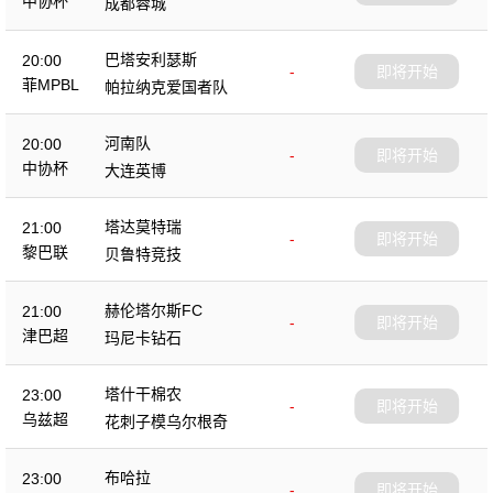
中协杯
成都蓉城
巴塔安利瑟斯
20:00
-
即将开始
菲MPBL
帕拉纳克爱国者队
河南队
20:00
-
即将开始
中协杯
大连英博
塔达莫特瑞
21:00
-
即将开始
黎巴联
贝鲁特竞技
赫伦塔尔斯FC
21:00
-
即将开始
津巴超
玛尼卡钻石
塔什干棉农
23:00
-
即将开始
乌兹超
花刺子模乌尔根奇
布哈拉
23:00
-
即将开始