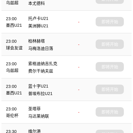
乌兹超
本尤德科
托卢卡U21
23:00
-
即将开始
墨西U21
美洲狮U21
柏林赫塔
23:00
-
即将开始
球会友谊
马梅洛迪日落
索格迪纳吉扎克
23:00
-
即将开始
乌兹超
费尔干纳夫兹
蓝十字U21
23:00
-
即将开始
墨西U21
普埃布拉U21
圣塔菲
23:00
-
即将开始
哥伦杯
马达莱纳联
维尔港
23:30