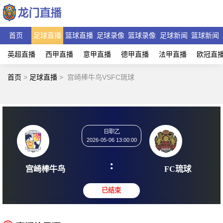
首页
足球直播
篮球直播
足球录像
篮球录像
足球新闻
篮球新闻
英超直播
西甲直播
意甲直播
德甲直播
法甲直播
欧冠直
首页
>
足球直播
>
宫崎棒牛鸟VSFC琉球
日职乙
2026-05-06 13:00:00
:
宫崎棒牛鸟
FC