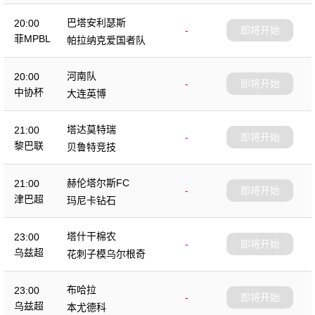
巴塔安利瑟斯
20:00
-
即将开始
菲MPBL
帕拉纳克爱国者队
河南队
20:00
-
即将开始
中协杯
大连英博
塔达莫特瑞
21:00
-
即将开始
黎巴联
贝鲁特竞技
赫伦塔尔斯FC
21:00
-
即将开始
津巴超
玛尼卡钻石
塔什干棉农
23:00
-
即将开始
乌兹超
花刺子模乌尔根奇
布哈拉
23:00
-
即将开始
乌兹超
本尤德科