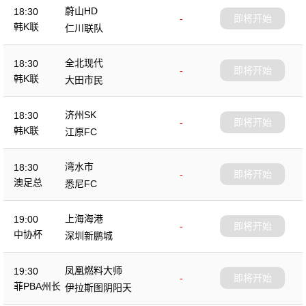
蔚山HD
18:30
-
即将开始
韩K联
仁川联队
全北现代
18:30
-
即将开始
韩K联
大田市民
济州SK
18:30
-
即将开始
韩K联
江原FC
湾水市
18:30
-
即将开始
澳足总
悉尼FC
上海海港
19:00
-
即将开始
中协杯
深圳新鹏城
凤凰燃料大师
19:30
-
即将开始
菲PBA州长
伊拉斯图阴阳天
杯