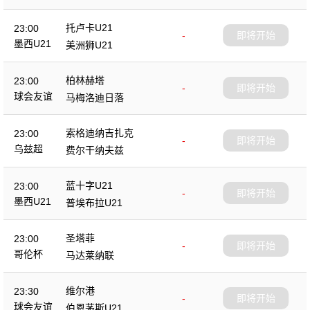
托卢卡U21
23:00
-
即将开始
墨西U21
美洲狮U21
柏林赫塔
23:00
-
即将开始
球会友谊
马梅洛迪日落
索格迪纳吉扎克
23:00
-
即将开始
乌兹超
费尔干纳夫兹
蓝十字U21
23:00
-
即将开始
墨西U21
普埃布拉U21
圣塔菲
23:00
-
即将开始
哥伦杯
马达莱纳联
维尔港
23:30
-
即将开始
球会友谊
伯恩茅斯U21