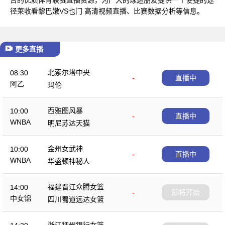
径莱收看黎巴嫩VS也门 高清视频直播、比赛数据分析等信息。
更多直播
北索尔塔中央
08:30
-
直播中
阿乙
玛伦
西雅图风暴
10:00
-
直播中
WNBA
明尼苏达天猫
金州女武神
10:00
-
直播中
WNBA
华盛顿神秘人
福建晋江众腾女篮
14:00
-
即将开始
中女锦
四川蜀道远达女篮
浙江稠州银行女篮