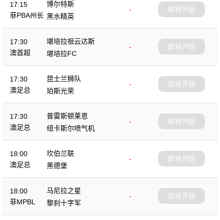
博尔特斯
17:15
-
即将开始
菲PBA州长
黑水精英
杯
堪培拉祖云达斯
17:30
-
即将开始
澳首超
堪培拉FC
昆士兰狮队
17:30
-
即将开始
澳足总
珀斯光荣
普雷斯顿莱恩
17:30
-
即将开始
澳足总
纽卡斯尔喷气机
坎伯兰联
18:00
-
即将开始
澳足总
黑德堡
马尼拉之星
18:00
-
即将开始
菲MPBL
黎刹十字军