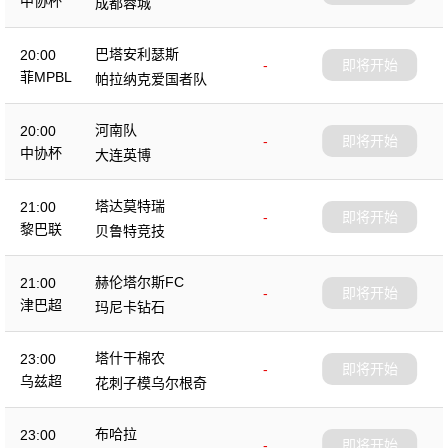
中协杯
成都蓉城
巴塔安利瑟斯
20:00
-
即将开始
菲MPBL
帕拉纳克爱国者队
河南队
20:00
-
即将开始
中协杯
大连英博
塔达莫特瑞
21:00
-
即将开始
黎巴联
贝鲁特竞技
赫伦塔尔斯FC
21:00
-
即将开始
津巴超
玛尼卡钻石
塔什干棉农
23:00
-
即将开始
乌兹超
花刺子模乌尔根奇
布哈拉
23:00
-
即将开始