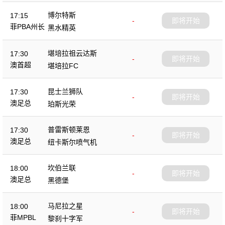
博尔特斯
17:15
-
即将开始
菲PBA州长
黑水精英
杯
堪培拉祖云达斯
17:30
-
即将开始
澳首超
堪培拉FC
昆士兰狮队
17:30
-
即将开始
澳足总
珀斯光荣
普雷斯顿莱恩
17:30
-
即将开始
澳足总
纽卡斯尔喷气机
坎伯兰联
18:00
-
即将开始
澳足总
黑德堡
马尼拉之星
18:00
-
即将开始
菲MPBL
黎刹十字军