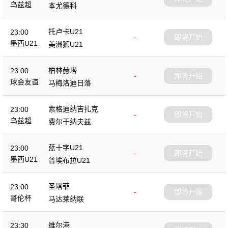
乌兹超
本尤德科
托卢卡U21
23:00
-
即将开始
墨西U21
美洲狮U21
柏林赫塔
23:00
-
即将开始
球会友谊
马梅洛迪日落
索格迪纳吉扎克
23:00
-
即将开始
乌兹超
费尔干纳夫兹
蓝十字U21
23:00
-
即将开始
墨西U21
普埃布拉U21
圣塔菲
23:00
-
即将开始
哥伦杯
马达莱纳联
维尔港
23:30