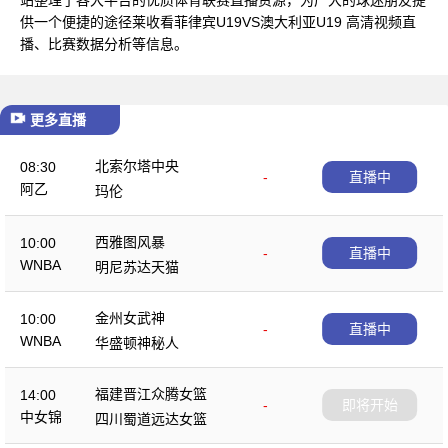
供一个便捷的途径莱收看菲律宾U19VS澳大利亚U19 高清视频直
播、比赛数据分析等信息。
更多直播
北索尔塔中央
08:30
-
直播中
阿乙
玛伦
西雅图风暴
10:00
-
直播中
WNBA
明尼苏达天猫
金州女武神
10:00
-
直播中
WNBA
华盛顿神秘人
福建晋江众腾女篮
14:00
-
即将开始
中女锦
四川蜀道远达女篮