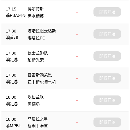
博尔特斯
17:15
-
即将开始
菲PBA州长
黑水精英
杯
堪培拉祖云达斯
17:30
-
即将开始
澳首超
堪培拉FC
昆士兰狮队
17:30
-
即将开始
澳足总
珀斯光荣
普雷斯顿莱恩
17:30
-
即将开始
澳足总
纽卡斯尔喷气机
坎伯兰联
18:00
-
即将开始
澳足总
黑德堡
马尼拉之星
18:00
-
即将开始
菲MPBL
黎刹十字军