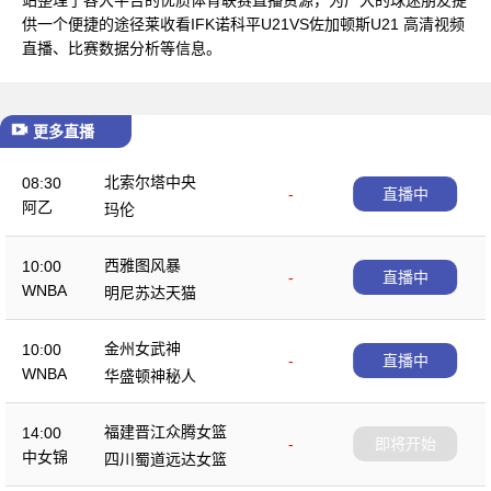
供一个便捷的途径莱收看IFK诺科平U21VS佐加顿斯U21 高清视频
直播、比赛数据分析等信息。
更多直播
北索尔塔中央
08:30
-
直播中
阿乙
玛伦
西雅图风暴
10:00
-
直播中
WNBA
明尼苏达天猫
金州女武神
10:00
-
直播中
WNBA
华盛顿神秘人
福建晋江众腾女篮
14:00
-
即将开始
中女锦
四川蜀道远达女篮