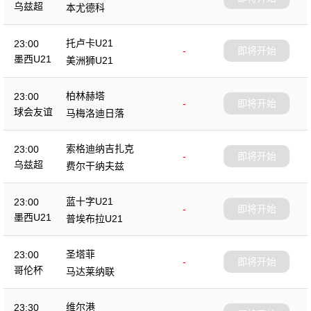
乌兹超
本尤德科
托卢卡U21
23:00
-
即将开始
墨西U21
美洲狮U21
柏林赫塔
23:00
-
即将开始
球会友谊
马梅洛迪日落
索格迪纳吉扎克
23:00
-
即将开始
乌兹超
费尔干纳夫兹
蓝十字U21
23:00
-
即将开始
墨西U21
普埃布拉U21
圣塔菲
23:00
-
即将开始
哥伦杯
马达莱纳联
维尔港
23:30