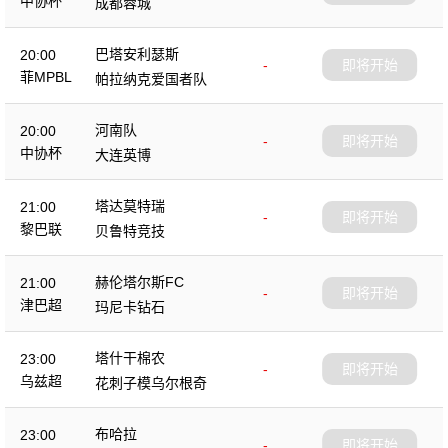
中协杯
成都蓉城
巴塔安利瑟斯
20:00
-
即将开始
菲MPBL
帕拉纳克爱国者队
河南队
20:00
-
即将开始
中协杯
大连英博
塔达莫特瑞
21:00
-
即将开始
黎巴联
贝鲁特竞技
赫伦塔尔斯FC
21:00
-
即将开始
津巴超
玛尼卡钻石
塔什干棉农
23:00
-
即将开始
乌兹超
花刺子模乌尔根奇
布哈拉
23:00
-
即将开始