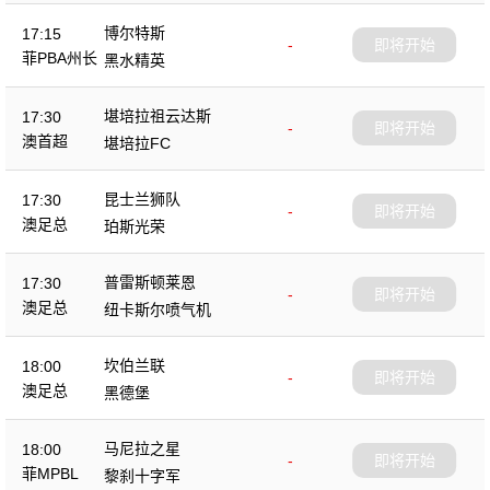
博尔特斯
17:15
-
即将开始
菲PBA州长
黑水精英
杯
堪培拉祖云达斯
17:30
-
即将开始
澳首超
堪培拉FC
昆士兰狮队
17:30
-
即将开始
澳足总
珀斯光荣
普雷斯顿莱恩
17:30
-
即将开始
澳足总
纽卡斯尔喷气机
坎伯兰联
18:00
-
即将开始
澳足总
黑德堡
马尼拉之星
18:00
-
即将开始
菲MPBL
黎刹十字军