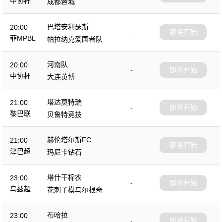
中协杯
成都蓉城
巴塔安利瑟斯
20:00
-
即将开始
菲MPBL
帕拉纳克爱国者队
河南队
20:00
-
即将开始
中协杯
大连英博
塔达莫特瑞
21:00
-
即将开始
黎巴联
贝鲁特竞技
赫伦塔尔斯FC
21:00
-
即将开始
津巴超
玛尼卡钻石
塔什干棉农
23:00
-
即将开始
乌兹超
花刺子模乌尔根奇
布哈拉
23:00
-
即将开始