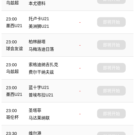
乌兹超
本尤德科
托卢卡U21
23:00
-
即将开始
墨西U21
美洲狮U21
柏林赫塔
23:00
-
即将开始
球会友谊
马梅洛迪日落
索格迪纳吉扎克
23:00
-
即将开始
乌兹超
费尔干纳夫兹
蓝十字U21
23:00
-
即将开始
墨西U21
普埃布拉U21
圣塔菲
23:00
-
即将开始
哥伦杯
马达莱纳联
维尔港
23:30