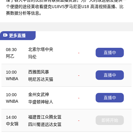
个便捷的途径莱收看捷克U18VS罗马尼亚U18 高清视频直播、比
赛数据分析等信息。
更多直播
北索尔塔中央
08:30
-
直播中
阿乙
玛伦
西雅图风暴
10:00
-
直播中
WNBA
明尼苏达天猫
金州女武神
10:00
-
直播中
WNBA
华盛顿神秘人
福建晋江众腾女篮
14:00
-
即将开始
中女锦
四川蜀道远达女篮