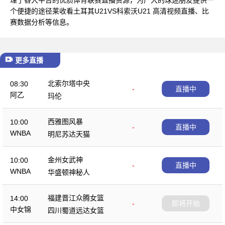
个便捷的途径莱收看土耳其U21VS科索沃U21 高清视频直播、比
赛数据分析等信息。
更多直播
北索尔塔中央
08:30
-
直播中
阿乙
玛伦
西雅图风暴
10:00
-
直播中
WNBA
明尼苏达天猫
金州女武神
10:00
-
直播中
WNBA
华盛顿神秘人
福建晋江众腾女篮
14:00
-
即将开始
中女锦
四川蜀道远达女篮