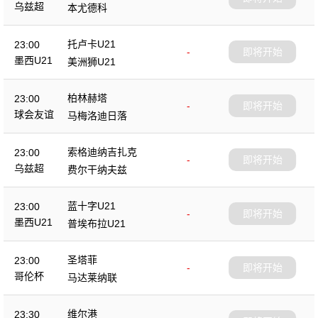
乌兹超
本尤德科
托卢卡U21
23:00
-
即将开始
墨西U21
美洲狮U21
柏林赫塔
23:00
-
即将开始
球会友谊
马梅洛迪日落
索格迪纳吉扎克
23:00
-
即将开始
乌兹超
费尔干纳夫兹
蓝十字U21
23:00
-
即将开始
墨西U21
普埃布拉U21
圣塔菲
23:00
-
即将开始
哥伦杯
马达莱纳联
维尔港
23:30