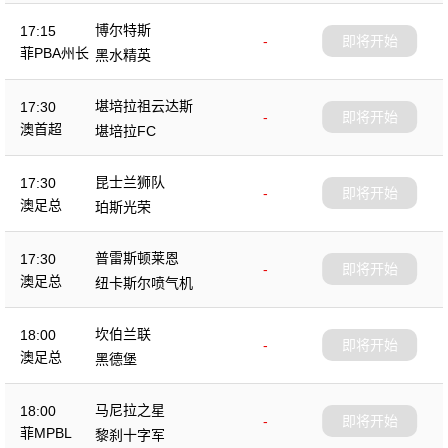
博尔特斯
17:15
-
即将开始
菲PBA州长
黑水精英
杯
堪培拉祖云达斯
17:30
-
即将开始
澳首超
堪培拉FC
昆士兰狮队
17:30
-
即将开始
澳足总
珀斯光荣
普雷斯顿莱恩
17:30
-
即将开始
澳足总
纽卡斯尔喷气机
坎伯兰联
18:00
-
即将开始
澳足总
黑德堡
马尼拉之星
18:00
-
即将开始
菲MPBL
黎刹十字军