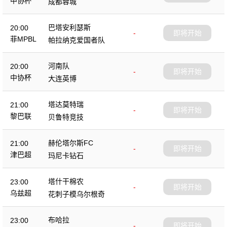
中协杯
成都蓉城
巴塔安利瑟斯
20:00
-
即将开始
菲MPBL
帕拉纳克爱国者队
河南队
20:00
-
即将开始
中协杯
大连英博
塔达莫特瑞
21:00
-
即将开始
黎巴联
贝鲁特竞技
赫伦塔尔斯FC
21:00
-
即将开始
津巴超
玛尼卡钻石
塔什干棉农
23:00
-
即将开始
乌兹超
花刺子模乌尔根奇
布哈拉
23:00
-
即将开始