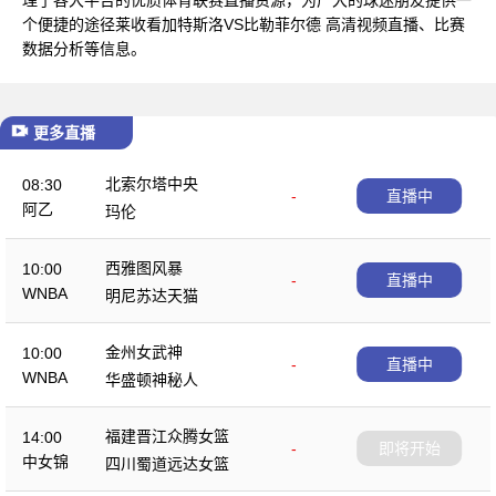
个便捷的途径莱收看加特斯洛VS比勒菲尔德 高清视频直播、比赛
数据分析等信息。
更多直播
北索尔塔中央
08:30
-
直播中
阿乙
玛伦
西雅图风暴
10:00
-
直播中
WNBA
明尼苏达天猫
金州女武神
10:00
-
直播中
WNBA
华盛顿神秘人
福建晋江众腾女篮
14:00
-
即将开始
中女锦
四川蜀道远达女篮