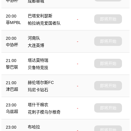
中协杯
成都蓉城
巴塔安利瑟斯
20:00
-
即将开始
菲MPBL
帕拉纳克爱国者队
河南队
20:00
-
即将开始
中协杯
大连英博
塔达莫特瑞
21:00
-
即将开始
黎巴联
贝鲁特竞技
赫伦塔尔斯FC
21:00
-
即将开始
津巴超
玛尼卡钻石
塔什干棉农
23:00
-
即将开始
乌兹超
花刺子模乌尔根奇
布哈拉
23:00
-
即将开始