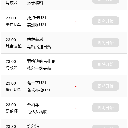
乌兹超
本尤德科
托卢卡U21
23:00
-
即将开始
墨西U21
美洲狮U21
柏林赫塔
23:00
-
即将开始
球会友谊
马梅洛迪日落
索格迪纳吉扎克
23:00
-
即将开始
乌兹超
费尔干纳夫兹
蓝十字U21
23:00
-
即将开始
墨西U21
普埃布拉U21
圣塔菲
23:00
-
即将开始
哥伦杯
马达莱纳联
维尔港
23:30