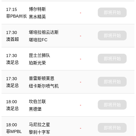
博尔特斯
17:15
-
即将开始
菲PBA州长
黑水精英
杯
堪培拉祖云达斯
17:30
-
即将开始
澳首超
堪培拉FC
昆士兰狮队
17:30
-
即将开始
澳足总
珀斯光荣
普雷斯顿莱恩
17:30
-
即将开始
澳足总
纽卡斯尔喷气机
坎伯兰联
18:00
-
即将开始
澳足总
黑德堡
马尼拉之星
18:00
-
即将开始
菲MPBL
黎刹十字军