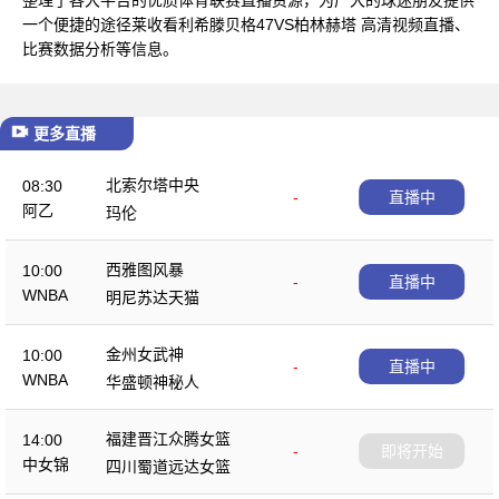
一个便捷的途径莱收看利希滕贝格47VS柏林赫塔 高清视频直播、
比赛数据分析等信息。
更多直播
北索尔塔中央
08:30
-
直播中
阿乙
玛伦
西雅图风暴
10:00
-
直播中
WNBA
明尼苏达天猫
金州女武神
10:00
-
直播中
WNBA
华盛顿神秘人
福建晋江众腾女篮
14:00
-
即将开始
中女锦
四川蜀道远达女篮