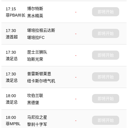
博尔特斯
17:15
-
即将开始
菲PBA州长
黑水精英
杯
堪培拉祖云达斯
17:30
-
即将开始
澳首超
堪培拉FC
昆士兰狮队
17:30
-
即将开始
澳足总
珀斯光荣
普雷斯顿莱恩
17:30
-
即将开始
澳足总
纽卡斯尔喷气机
坎伯兰联
18:00
-
即将开始
澳足总
黑德堡
马尼拉之星
18:00
-
即将开始
菲MPBL
黎刹十字军