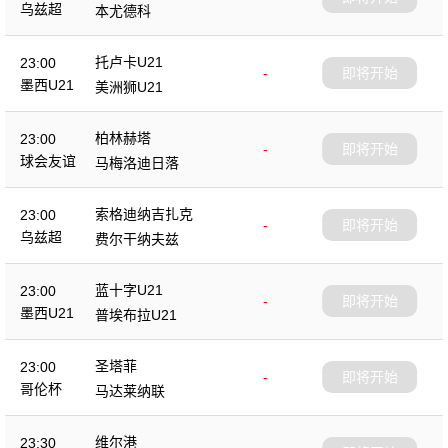
乌兹超
本尤德科
托卢卡U21
23:00
-
即将开始
墨西U21
美洲狮U21
柏林赫塔
23:00
-
即将开始
球会友谊
马梅洛迪日落
索格迪纳吉扎克
23:00
-
即将开始
乌兹超
费尔干纳夫兹
蓝十字U21
23:00
-
即将开始
墨西U21
普埃布拉U21
圣塔菲
23:00
-
即将开始
哥伦杯
马达莱纳联
维尔港
23:30