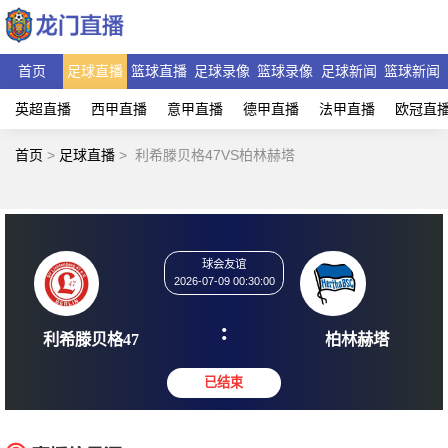
首页
足球直播
篮球直播
足球录像
篮球录像
足球新闻
篮球新闻
英超直播
西甲直播
意甲直播
德甲直播
法甲直播
欧冠直
首页
>
足球直播
>
利希滕贝格47VS柏林赫塔
球会友谊
2026-07-09 00:30:00
:
利希滕贝格47
柏林