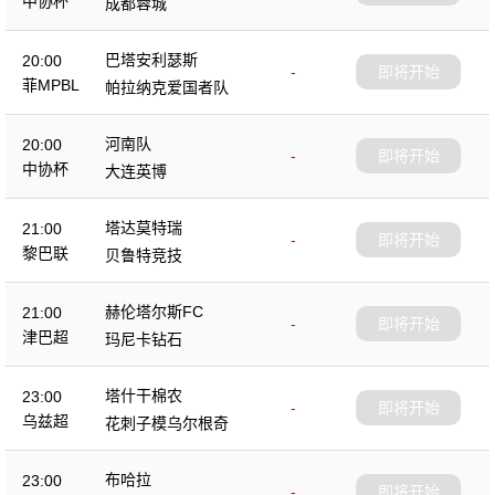
中协杯
成都蓉城
巴塔安利瑟斯
20:00
-
即将开始
菲MPBL
帕拉纳克爱国者队
河南队
20:00
-
即将开始
中协杯
大连英博
塔达莫特瑞
21:00
-
即将开始
黎巴联
贝鲁特竞技
赫伦塔尔斯FC
21:00
-
即将开始
津巴超
玛尼卡钻石
塔什干棉农
23:00
-
即将开始
乌兹超
花刺子模乌尔根奇
布哈拉
23:00
-
即将开始