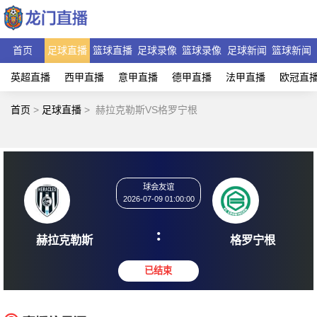
首页
足球直播
篮球直播
足球录像
篮球录像
足球新闻
篮球新闻
英超直播
西甲直播
意甲直播
德甲直播
法甲直播
欧冠直
首页
>
足球直播
>
赫拉克勒斯VS格罗宁根
球会友谊
2026-07-09 01:00:00
:
赫拉克勒斯
格罗