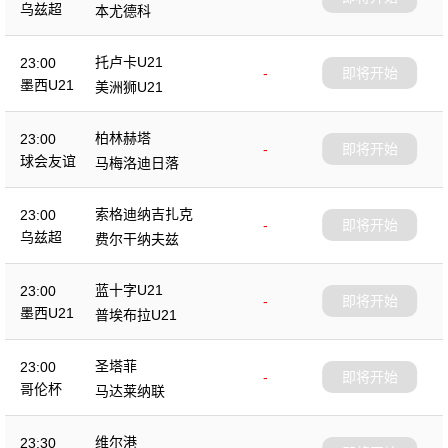
乌兹超
本尤德科
托卢卡U21
23:00
-
即将开始
墨西U21
美洲狮U21
柏林赫塔
23:00
-
即将开始
球会友谊
马梅洛迪日落
索格迪纳吉扎克
23:00
-
即将开始
乌兹超
费尔干纳夫兹
蓝十字U21
23:00
-
即将开始
墨西U21
普埃布拉U21
圣塔菲
23:00
-
即将开始
哥伦杯
马达莱纳联
维尔港
23:30