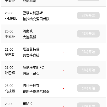
中协杯
成都蓉城
巴塔安利瑟斯
20:00
-
即将开始
菲MPBL
帕拉纳克爱国者队
河南队
20:00
-
即将开始
中协杯
大连英博
塔达莫特瑞
21:00
-
即将开始
黎巴联
贝鲁特竞技
赫伦塔尔斯FC
21:00
-
即将开始
津巴超
玛尼卡钻石
塔什干棉农
23:00
-
即将开始
乌兹超
花刺子模乌尔根奇
布哈拉
23:00
-
即将开始