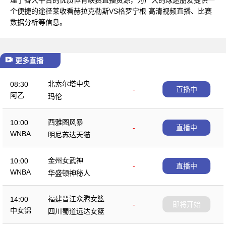
个便捷的途径莱收看赫拉克勒斯VS格罗宁根 高清视频直播、比赛
数据分析等信息。
更多直播
北索尔塔中央
08:30
-
直播中
阿乙
玛伦
西雅图风暴
10:00
-
直播中
WNBA
明尼苏达天猫
金州女武神
10:00
-
直播中
WNBA
华盛顿神秘人
福建晋江众腾女篮
14:00
-
即将开始
中女锦
四川蜀道远达女篮