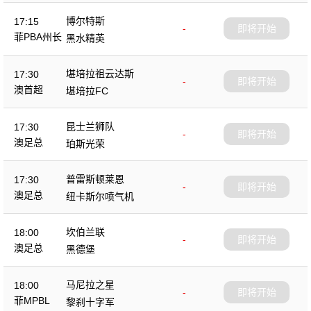
博尔特斯
17:15
-
即将开始
菲PBA州长
黑水精英
杯
堪培拉祖云达斯
17:30
-
即将开始
澳首超
堪培拉FC
昆士兰狮队
17:30
-
即将开始
澳足总
珀斯光荣
普雷斯顿莱恩
17:30
-
即将开始
澳足总
纽卡斯尔喷气机
坎伯兰联
18:00
-
即将开始
澳足总
黑德堡
马尼拉之星
18:00
-
即将开始
菲MPBL
黎刹十字军