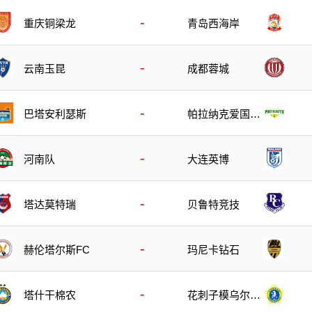
-
重庆铜梁龙
青岛西海岸
-
云南玉昆
成都蓉城
-
巴塔安利瑟斯
帕拉纳克爱国者
队
-
河南队
大连英博
-
塔达莫特瑞
贝鲁特竞技
-
玛尼卡钻石
赫伦塔尔斯FC
-
塔什干棉农
花刺子模乌尔根
奇