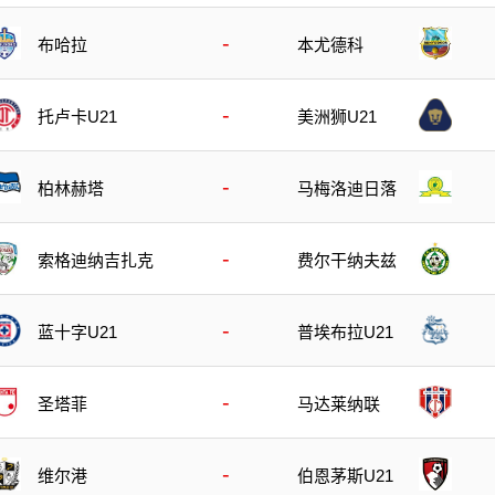
-
布哈拉
本尤德科
-
托卢卡U21
美洲狮U21
-
柏林赫塔
马梅洛迪日落
-
索格迪纳吉扎克
费尔干纳夫兹
-
蓝十字U21
普埃布拉U21
-
圣塔菲
马达莱纳联
-
维尔港
伯恩茅斯U21