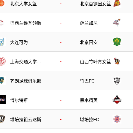
-
北京大学女篮
北京首钢园女篮
-
巴西兰维瓦领航
萨兰加尼
-
大连可为
北京国安
-
上海交通大学女
山西竹叶青女篮
篮
-
齐朗足球俱乐部
竹巴FC
-
博尔特斯
黑水精英
-
堪培拉祖云达斯
堪培拉FC