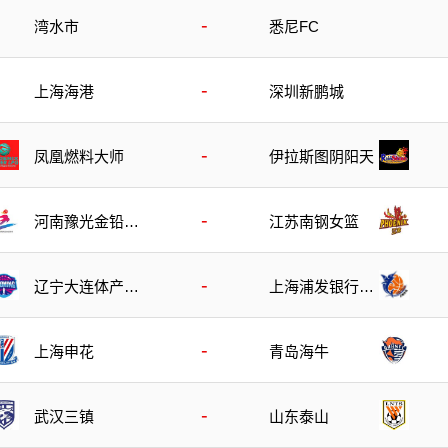
-
湾水市
悉尼FC
-
上海海港
深圳新鹏城
-
凤凰燃料大师
伊拉斯图阴阳天
-
河南豫光金铅女
江苏南钢女篮
篮
-
辽宁大连体产女
上海浦发银行女
篮
篮
-
上海申花
青岛海牛
-
武汉三镇
山东泰山