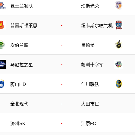
-
昆士兰狮队
珀斯光荣
-
普雷斯顿莱恩
纽卡斯尔喷气机
-
坎伯兰联
黑德堡
-
马尼拉之星
黎刹十字军
-
蔚山HD
仁川联队
-
全北现代
大田市民
-
济州SK
江原FC