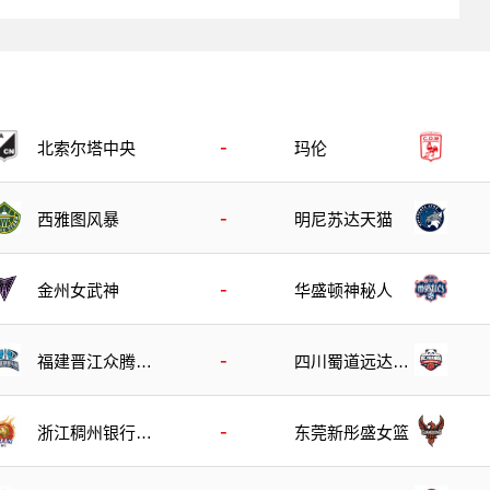
-
北索尔塔中央
玛伦
-
西雅图风暴
明尼苏达天猫
-
金州女武神
华盛顿神秘人
-
福建晋江众腾女
四川蜀道远达女
篮
篮
-
浙江稠州银行女
东莞新彤盛女篮
篮