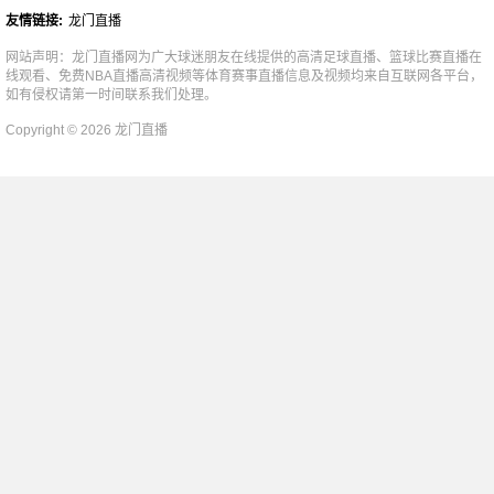
友情链接:
龙门直播
网站声明：龙门直播网为广大球迷朋友在线提供的高清足球直播、篮球比赛直播在
线观看、免费NBA直播高清视频等体育赛事直播信息及视频均来自互联网各平台，
如有侵权请第一时间联系我们处理。
Copyright © 2026 龙门直播