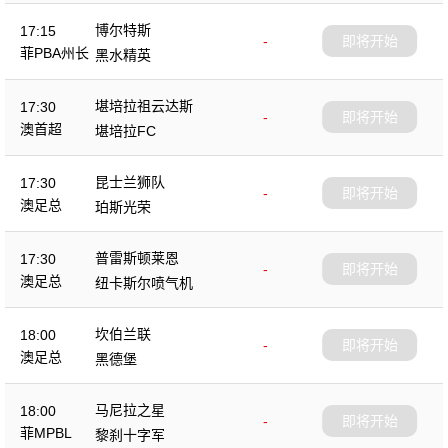
博尔特斯
17:15
-
即将开始
菲PBA州长
黑水精英
杯
堪培拉祖云达斯
17:30
-
即将开始
澳首超
堪培拉FC
昆士兰狮队
17:30
-
即将开始
澳足总
珀斯光荣
普雷斯顿莱恩
17:30
-
即将开始
澳足总
纽卡斯尔喷气机
坎伯兰联
18:00
-
即将开始
澳足总
黑德堡
马尼拉之星
18:00
-
即将开始
菲MPBL
黎刹十字军