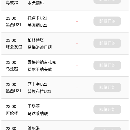
乌兹超
本尤德科
托卢卡U21
23:00
-
即将开始
墨西U21
美洲狮U21
柏林赫塔
23:00
-
即将开始
球会友谊
马梅洛迪日落
索格迪纳吉扎克
23:00
-
即将开始
乌兹超
费尔干纳夫兹
蓝十字U21
23:00
-
即将开始
墨西U21
普埃布拉U21
圣塔菲
23:00
-
即将开始
哥伦杯
马达莱纳联
维尔港
23:30