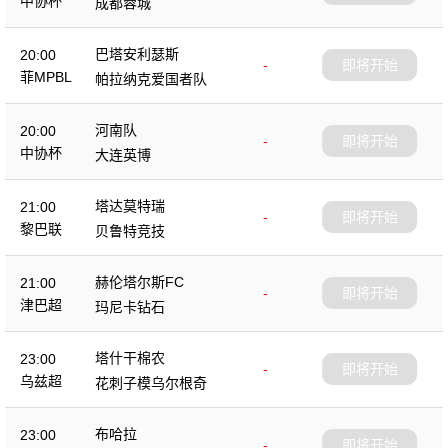
中协杯
成都蓉城
巴塔安利瑟斯
20:00
-
即将开始
菲MPBL
帕拉纳克爱国者队
河南队
20:00
-
即将开始
中协杯
大连英博
塔达莫特瑞
21:00
-
即将开始
黎巴联
贝鲁特竞技
赫伦塔尔斯FC
21:00
-
即将开始
津巴超
玛尼卡钻石
塔什干棉农
23:00
-
即将开始
乌兹超
花刺子模乌尔根奇
布哈拉
23:00
-
即将开始