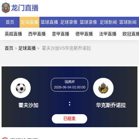
首页
足球直播
篮球直播
足球录像
篮球录像
足球新闻
篮球新闻
英超直播
西甲直播
意甲直播
德甲直播
法甲直播
欧冠直
首页
>
足球直播
>
霍夫沙加VS华克斯乔诺拉
瑞典杯
2026-06-04 01:00:00
:
霍夫沙加
华克斯