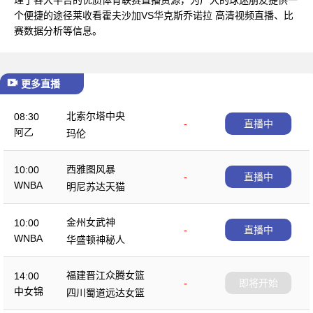
个便捷的途径莱收看霍夫沙加VS华克斯乔诺拉 高清视频直播、比
赛数据分析等信息。
更多直播
北索尔塔中央
08:30
-
直播中
阿乙
玛伦
西雅图风暴
10:00
-
直播中
WNBA
明尼苏达天猫
金州女武神
10:00
-
直播中
WNBA
华盛顿神秘人
福建晋江众腾女篮
14:00
-
即将开始
中女锦
四川蜀道远达女篮