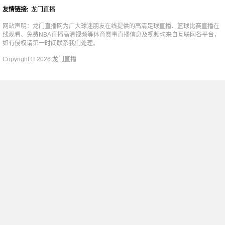
友情链接:
龙门直播
网站声明：龙门直播网为广大球迷朋友在线提供的高清足球直播、篮球比赛直播在
线观看、免费NBA直播高清视频等体育赛事直播信息及视频均来自互联网各平台，
如有侵权请第一时间联系我们处理。
Copyright © 2026 龙门直播