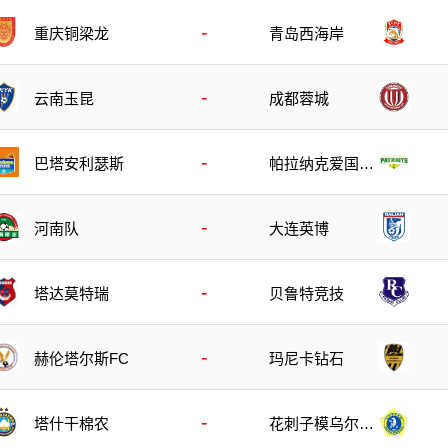
-
重庆铜梁龙
青岛西海岸
-
云南玉昆
成都蓉城
-
巴塔安利瑟斯
帕拉纳克爱国者
队
-
河南队
大连英博
-
塔达莫特瑞
贝鲁特竞技
-
玛尼卡钻石
赫伦塔尔斯FC
-
塔什干棉农
花刺子模乌尔根
奇