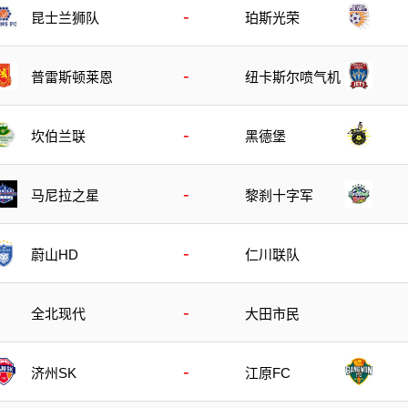
-
昆士兰狮队
珀斯光荣
-
普雷斯顿莱恩
纽卡斯尔喷气机
-
坎伯兰联
黑德堡
-
马尼拉之星
黎刹十字军
-
蔚山HD
仁川联队
-
全北现代
大田市民
-
济州SK
江原FC