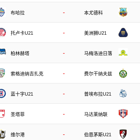
-
布哈拉
本尤德科
-
托卢卡U21
美洲狮U21
-
柏林赫塔
马梅洛迪日落
-
索格迪纳吉扎克
费尔干纳夫兹
-
蓝十字U21
普埃布拉U21
-
圣塔菲
马达莱纳联
-
维尔港
伯恩茅斯U21