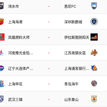
-
湾水市
悉尼FC
-
上海海港
深圳新鹏城
-
凤凰燃料大师
伊拉斯图阴阳天
-
河南豫光金铅女
江苏南钢女篮
篮
-
辽宁大连体产女
上海浦发银行女
篮
篮
-
上海申花
青岛海牛
-
武汉三镇
山东泰山