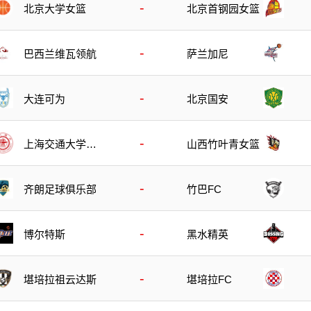
-
北京大学女篮
北京首钢园女篮
-
巴西兰维瓦领航
萨兰加尼
-
大连可为
北京国安
-
上海交通大学女
山西竹叶青女篮
篮
-
齐朗足球俱乐部
竹巴FC
-
博尔特斯
黑水精英
-
堪培拉祖云达斯
堪培拉FC