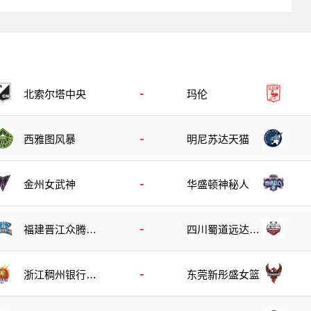
-
北索尔塔中央
玛伦
-
西雅图风暴
明尼苏达天猫
-
金州女武神
华盛顿神秘人
-
福建晋江众腾女
四川蜀道远达女
篮
篮
-
浙江稠州银行女
东莞新彤盛女篮
篮