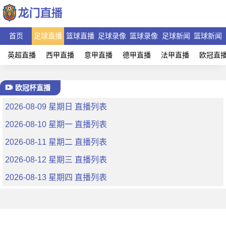
首页
足球直播
篮球直播
足球录像
篮球录像
足球新闻
篮球新闻
英超直播
西甲直播
意甲直播
德甲直播
法甲直播
欧冠直
欧冠杯直播
2026-08-09 星期日 直播列表
2026-08-10 星期一 直播列表
2026-08-11 星期二 直播列表
2026-08-12 星期三 直播列表
2026-08-13 星期四 直播列表