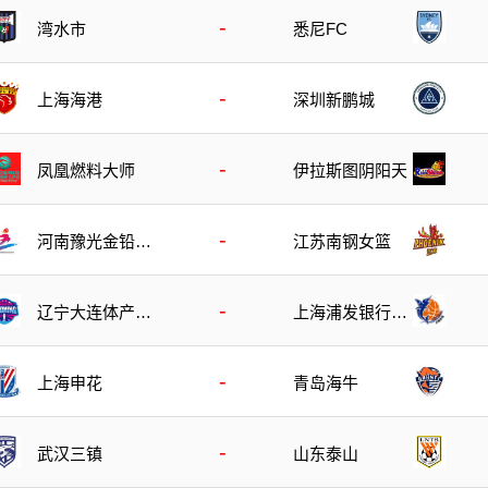
-
湾水市
悉尼FC
-
上海海港
深圳新鹏城
-
凤凰燃料大师
伊拉斯图阴阳天
-
河南豫光金铅女
江苏南钢女篮
篮
-
辽宁大连体产女
上海浦发银行女
篮
篮
-
上海申花
青岛海牛
-
武汉三镇
山东泰山