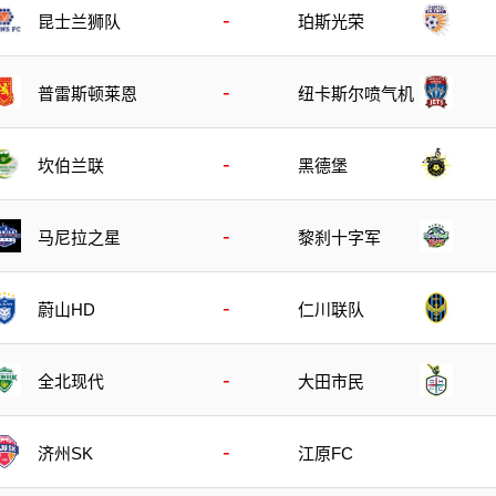
-
昆士兰狮队
珀斯光荣
-
普雷斯顿莱恩
纽卡斯尔喷气机
-
坎伯兰联
黑德堡
-
马尼拉之星
黎刹十字军
-
蔚山HD
仁川联队
-
全北现代
大田市民
-
济州SK
江原FC