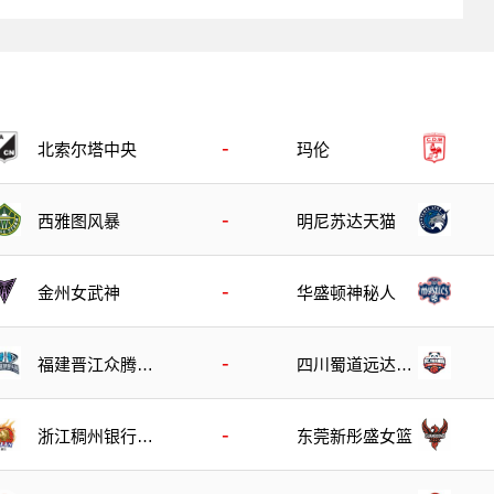
-
北索尔塔中央
玛伦
-
西雅图风暴
明尼苏达天猫
-
金州女武神
华盛顿神秘人
-
福建晋江众腾女
四川蜀道远达女
篮
篮
-
浙江稠州银行女
东莞新彤盛女篮
篮