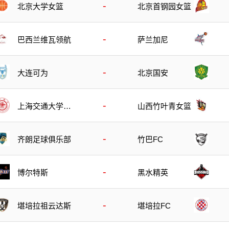
-
北京大学女篮
北京首钢园女篮
-
巴西兰维瓦领航
萨兰加尼
-
大连可为
北京国安
-
上海交通大学女
山西竹叶青女篮
篮
-
齐朗足球俱乐部
竹巴FC
-
博尔特斯
黑水精英
-
堪培拉祖云达斯
堪培拉FC