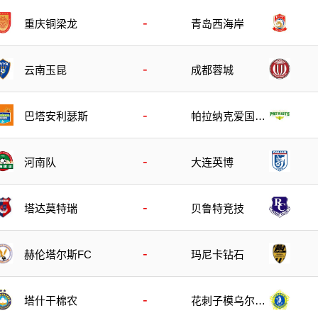
-
重庆铜梁龙
青岛西海岸
-
云南玉昆
成都蓉城
-
巴塔安利瑟斯
帕拉纳克爱国者
队
-
河南队
大连英博
-
塔达莫特瑞
贝鲁特竞技
-
玛尼卡钻石
赫伦塔尔斯FC
-
塔什干棉农
花刺子模乌尔根
奇