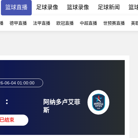
篮球直播
足球录像
篮球录像
足球新闻
篮
播
德甲直播
法甲直播
欧冠直播
中超直播
世预赛直播
美
6-06-04 01:00:00
:
阿纳多卢艾菲
斯
已结束