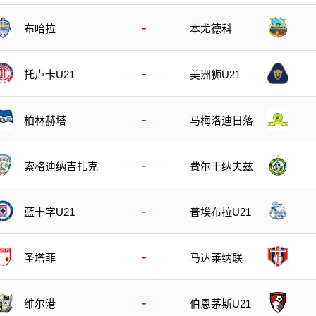
-
布哈拉
本尤德科
-
托卢卡U21
美洲狮U21
-
柏林赫塔
马梅洛迪日落
-
索格迪纳吉扎克
费尔干纳夫兹
-
蓝十字U21
普埃布拉U21
-
圣塔菲
马达莱纳联
-
维尔港
伯恩茅斯U21