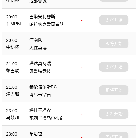
中协杯
成都蓉城
巴塔安利瑟斯
20:00
-
即将开始
菲MPBL
帕拉纳克爱国者队
河南队
20:00
-
即将开始
中协杯
大连英博
塔达莫特瑞
21:00
-
即将开始
黎巴联
贝鲁特竞技
赫伦塔尔斯FC
21:00
-
即将开始
津巴超
玛尼卡钻石
塔什干棉农
23:00
-
即将开始
乌兹超
花刺子模乌尔根奇
布哈拉
23:00
-
即将开始