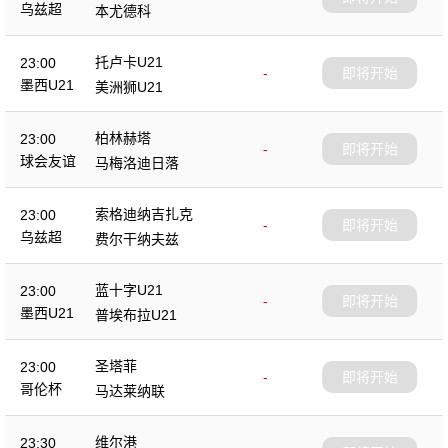
乌兹超
本尤德科
托卢卡U21
23:00
-
即将开始
墨西U21
美洲狮U21
柏林赫塔
23:00
-
即将开始
球会友谊
马梅洛迪日落
索格迪纳吉扎克
23:00
-
即将开始
乌兹超
费尔干纳夫兹
蓝十字U21
23:00
-
即将开始
墨西U21
普埃布拉U21
圣塔菲
23:00
-
即将开始
哥伦杯
马达莱纳联
维尔港
23:30