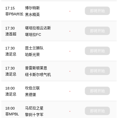
博尔特斯
17:15
-
即将开始
菲PBA州长
黑水精英
杯
堪培拉祖云达斯
17:30
-
即将开始
澳首超
堪培拉FC
昆士兰狮队
17:30
-
即将开始
澳足总
珀斯光荣
普雷斯顿莱恩
17:30
-
即将开始
澳足总
纽卡斯尔喷气机
坎伯兰联
18:00
-
即将开始
澳足总
黑德堡
马尼拉之星
18:00
-
即将开始
菲MPBL
黎刹十字军