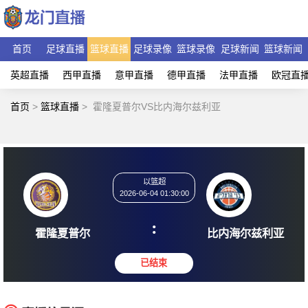
首页
足球直播
篮球直播
足球录像
篮球录像
足球新闻
篮球新闻
英超直播
西甲直播
意甲直播
德甲直播
法甲直播
欧冠直
首页
>
篮球直播
>
霍隆夏普尔VS比内海尔兹利亚
以篮超
2026-06-04 01:30:00
:
霍隆夏普尔
比内海尔