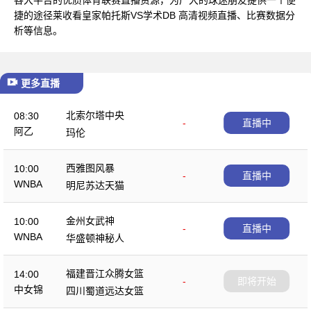
捷的途径莱收看皇家帕托斯VS学术DB 高清视频直播、比赛数据分
析等信息。
更多直播
北索尔塔中央
08:30
-
直播中
阿乙
玛伦
西雅图风暴
10:00
-
直播中
WNBA
明尼苏达天猫
金州女武神
10:00
-
直播中
WNBA
华盛顿神秘人
福建晋江众腾女篮
14:00
-
即将开始
中女锦
四川蜀道远达女篮