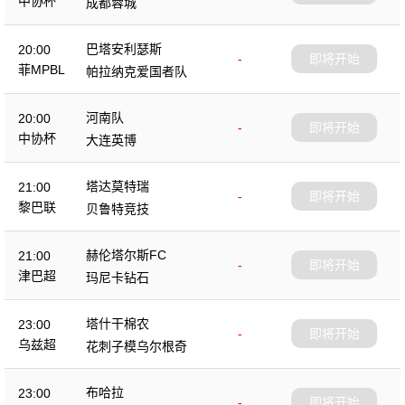
中协杯
成都蓉城
巴塔安利瑟斯
20:00
-
即将开始
菲MPBL
帕拉纳克爱国者队
河南队
20:00
-
即将开始
中协杯
大连英博
塔达莫特瑞
21:00
-
即将开始
黎巴联
贝鲁特竞技
赫伦塔尔斯FC
21:00
-
即将开始
津巴超
玛尼卡钻石
塔什干棉农
23:00
-
即将开始
乌兹超
花刺子模乌尔根奇
布哈拉
23:00
-
即将开始