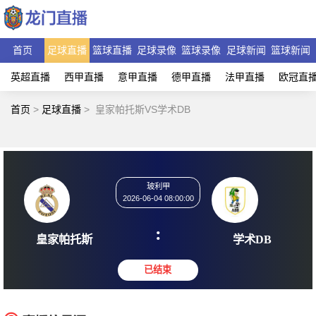
首页
足球直播
篮球直播
足球录像
篮球录像
足球新闻
篮球新闻
英超直播
西甲直播
意甲直播
德甲直播
法甲直播
欧冠直
首页
>
足球直播
>
皇家帕托斯VS学术DB
玻利甲
2026-06-04 08:00:00
:
皇家帕托斯
学术