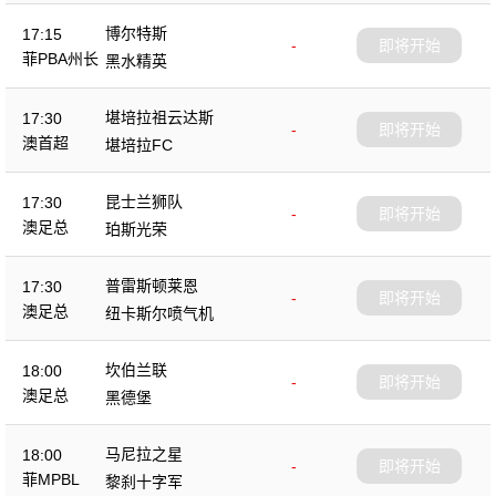
博尔特斯
17:15
-
即将开始
菲PBA州长
黑水精英
杯
堪培拉祖云达斯
17:30
-
即将开始
澳首超
堪培拉FC
昆士兰狮队
17:30
-
即将开始
澳足总
珀斯光荣
普雷斯顿莱恩
17:30
-
即将开始
澳足总
纽卡斯尔喷气机
坎伯兰联
18:00
-
即将开始
澳足总
黑德堡
马尼拉之星
18:00
-
即将开始
菲MPBL
黎刹十字军