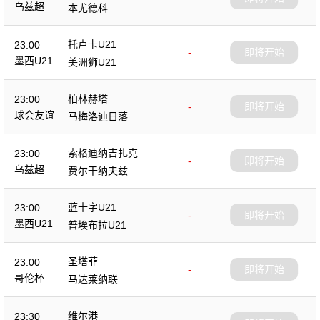
乌兹超
本尤德科
托卢卡U21
23:00
-
即将开始
墨西U21
美洲狮U21
柏林赫塔
23:00
-
即将开始
球会友谊
马梅洛迪日落
索格迪纳吉扎克
23:00
-
即将开始
乌兹超
费尔干纳夫兹
蓝十字U21
23:00
-
即将开始
墨西U21
普埃布拉U21
圣塔菲
23:00
-
即将开始
哥伦杯
马达莱纳联
维尔港
23:30