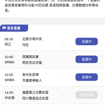
途径莱收看塔科马星VS巴拉德 高清视频直播、比赛数据分析等信
息。
更多直播
北索尔塔中央
08:30
-
直播中
阿乙
玛伦
西雅图风暴
10:00
-
直播中
WNBA
明尼苏达天猫
金州女武神
10:00
-
直播中
WNBA
华盛顿神秘人
福建晋江众腾女篮
14:00
-
即将开始
中女锦
四川蜀道远达女篮