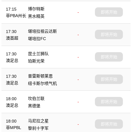
博尔特斯
17:15
-
即将开始
菲PBA州长
黑水精英
杯
堪培拉祖云达斯
17:30
-
即将开始
澳首超
堪培拉FC
昆士兰狮队
17:30
-
即将开始
澳足总
珀斯光荣
普雷斯顿莱恩
17:30
-
即将开始
澳足总
纽卡斯尔喷气机
坎伯兰联
18:00
-
即将开始
澳足总
黑德堡
马尼拉之星
18:00
-
即将开始
菲MPBL
黎刹十字军