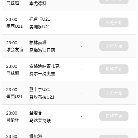
乌兹超
本尤德科
托卢卡U21
23:00
-
即将开始
墨西U21
美洲狮U21
柏林赫塔
23:00
-
即将开始
球会友谊
马梅洛迪日落
索格迪纳吉扎克
23:00
-
即将开始
乌兹超
费尔干纳夫兹
蓝十字U21
23:00
-
即将开始
墨西U21
普埃布拉U21
圣塔菲
23:00
-
即将开始
哥伦杯
马达莱纳联
维尔港
23:30