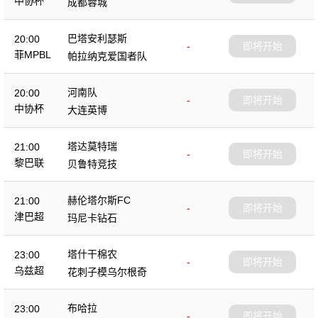
中协杯
成都蓉城
巴塔安利瑟斯
20:00
-
即将开始
菲MPBL
帕拉纳克爱国者队
河南队
20:00
-
即将开始
中协杯
大连英博
塔达莫特瑞
21:00
-
即将开始
黎巴联
贝鲁特竞技
赫伦塔尔斯FC
21:00
-
即将开始
津巴超
玛尼卡钻石
塔什干棉农
23:00
-
即将开始
乌兹超
花刺子模乌尔根奇
布哈拉
23:00
-
即将开始