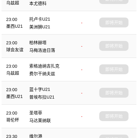
乌兹超
本尤德科
托卢卡U21
23:00
-
即将开始
墨西U21
美洲狮U21
柏林赫塔
23:00
-
即将开始
球会友谊
马梅洛迪日落
索格迪纳吉扎克
23:00
-
即将开始
乌兹超
费尔干纳夫兹
蓝十字U21
23:00
-
即将开始
墨西U21
普埃布拉U21
圣塔菲
23:00
-
即将开始
哥伦杯
马达莱纳联
维尔港
23:30