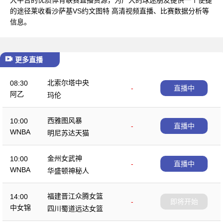
的途径莱收看沙萨基VS约文图特 高清视频直播、比赛数据分析等
信息。
更多直播
北索尔塔中央
08:30
-
直播中
阿乙
玛伦
西雅图风暴
10:00
-
直播中
WNBA
明尼苏达天猫
金州女武神
10:00
-
直播中
WNBA
华盛顿神秘人
福建晋江众腾女篮
14:00
-
即将开始
中女锦
四川蜀道远达女篮