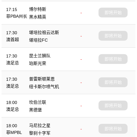
博尔特斯
17:15
-
即将开始
菲PBA州长
黑水精英
杯
堪培拉祖云达斯
17:30
-
即将开始
澳首超
堪培拉FC
昆士兰狮队
17:30
-
即将开始
澳足总
珀斯光荣
普雷斯顿莱恩
17:30
-
即将开始
澳足总
纽卡斯尔喷气机
坎伯兰联
18:00
-
即将开始
澳足总
黑德堡
马尼拉之星
18:00
-
即将开始
菲MPBL
黎刹十字军