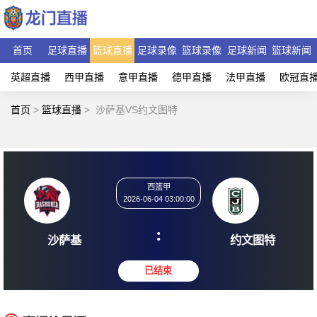
首页
足球直播
篮球直播
足球录像
篮球录像
足球新闻
篮球新闻
英超直播
西甲直播
意甲直播
德甲直播
法甲直播
欧冠直
首页
>
篮球直播
>
沙萨基VS约文图特
西篮甲
2026-06-04 03:00:00
:
沙萨基
约文