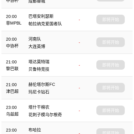
中协杯
成都蓉城
巴塔安利瑟斯
20:00
-
即将开始
菲MPBL
帕拉纳克爱国者队
河南队
20:00
-
即将开始
中协杯
大连英博
塔达莫特瑞
21:00
-
即将开始
黎巴联
贝鲁特竞技
赫伦塔尔斯FC
21:00
-
即将开始
津巴超
玛尼卡钻石
塔什干棉农
23:00
-
即将开始
乌兹超
花刺子模乌尔根奇
布哈拉
23:00
-
即将开始