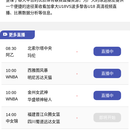
一个便捷的途径莱收看加拿大U18VS波多黎各U18 高清视频直
播、比赛数据分析等信息。
更多直播
北索尔塔中央
08:30
-
直播中
阿乙
玛伦
西雅图风暴
10:00
-
直播中
WNBA
明尼苏达天猫
金州女武神
10:00
-
直播中
WNBA
华盛顿神秘人
福建晋江众腾女篮
14:00
-
即将开始
中女锦
四川蜀道远达女篮