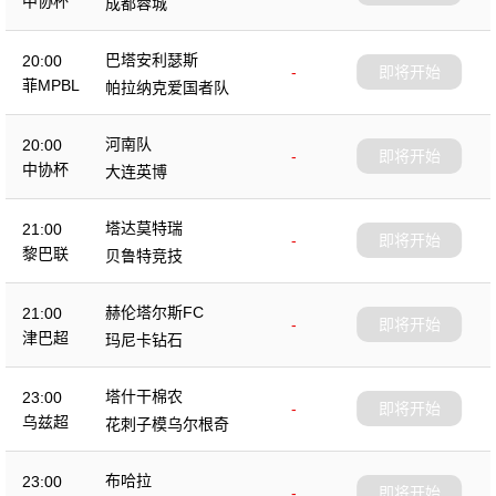
中协杯
成都蓉城
巴塔安利瑟斯
20:00
-
即将开始
菲MPBL
帕拉纳克爱国者队
河南队
20:00
-
即将开始
中协杯
大连英博
塔达莫特瑞
21:00
-
即将开始
黎巴联
贝鲁特竞技
赫伦塔尔斯FC
21:00
-
即将开始
津巴超
玛尼卡钻石
塔什干棉农
23:00
-
即将开始
乌兹超
花刺子模乌尔根奇
布哈拉
23:00
-
即将开始