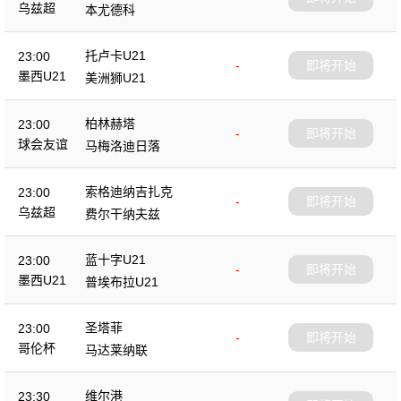
乌兹超
本尤德科
托卢卡U21
23:00
-
即将开始
墨西U21
美洲狮U21
柏林赫塔
23:00
-
即将开始
球会友谊
马梅洛迪日落
索格迪纳吉扎克
23:00
-
即将开始
乌兹超
费尔干纳夫兹
蓝十字U21
23:00
-
即将开始
墨西U21
普埃布拉U21
圣塔菲
23:00
-
即将开始
哥伦杯
马达莱纳联
维尔港
23:30