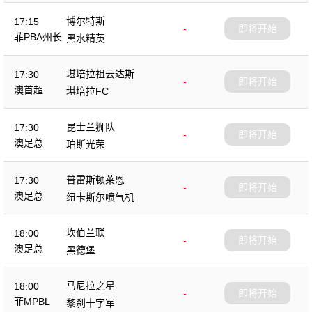
博尔特斯
17:15
-
即将开始
菲PBA州长
黑水精英
杯
堪培拉祖云达斯
17:30
-
即将开始
澳首超
堪培拉FC
昆士兰狮队
17:30
-
即将开始
澳足总
珀斯光荣
普雷斯顿莱恩
17:30
-
即将开始
澳足总
纽卡斯尔喷气机
坎伯兰联
18:00
-
即将开始
澳足总
黑德堡
马尼拉之星
18:00
-
即将开始
菲MPBL
黎刹十字军