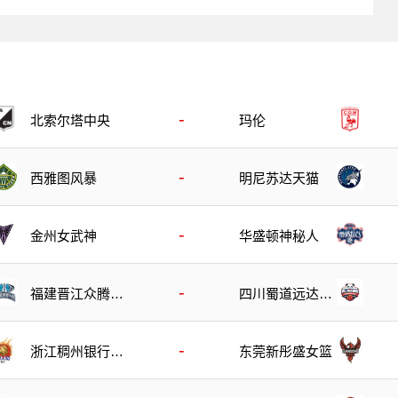
-
北索尔塔中央
玛伦
-
西雅图风暴
明尼苏达天猫
-
金州女武神
华盛顿神秘人
-
福建晋江众腾女
四川蜀道远达女
篮
篮
-
浙江稠州银行女
东莞新彤盛女篮
篮