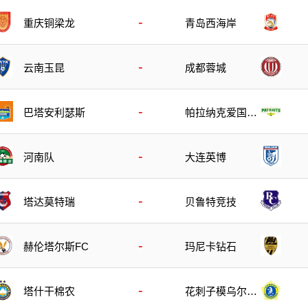
-
重庆铜梁龙
青岛西海岸
-
云南玉昆
成都蓉城
-
巴塔安利瑟斯
帕拉纳克爱国者
队
-
河南队
大连英博
-
塔达莫特瑞
贝鲁特竞技
-
玛尼卡钻石
赫伦塔尔斯FC
-
塔什干棉农
花刺子模乌尔根
奇