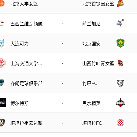
-
北京大学女篮
北京首钢园女篮
-
巴西兰维瓦领航
萨兰加尼
-
大连可为
北京国安
-
上海交通大学女
山西竹叶青女篮
篮
-
齐朗足球俱乐部
竹巴FC
-
博尔特斯
黑水精英
-
堪培拉祖云达斯
堪培拉FC