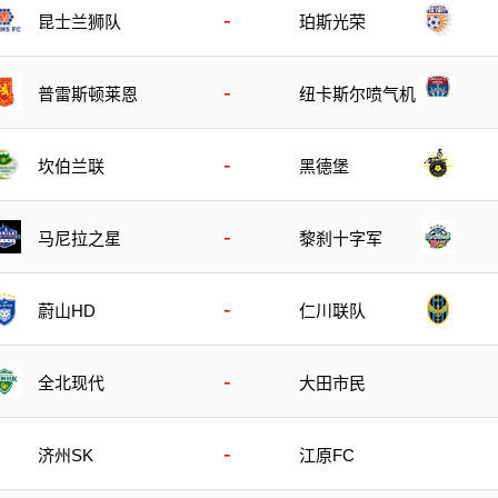
-
昆士兰狮队
珀斯光荣
-
普雷斯顿莱恩
纽卡斯尔喷气机
-
坎伯兰联
黑德堡
-
马尼拉之星
黎刹十字军
-
蔚山HD
仁川联队
-
全北现代
大田市民
-
济州SK
江原FC