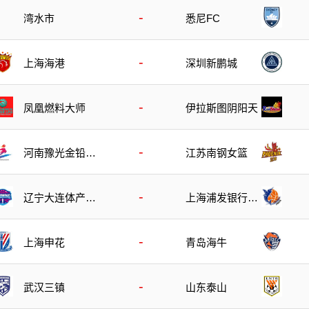
-
湾水市
悉尼FC
-
上海海港
深圳新鹏城
-
凤凰燃料大师
伊拉斯图阴阳天
-
河南豫光金铅女
江苏南钢女篮
篮
-
辽宁大连体产女
上海浦发银行女
篮
篮
-
上海申花
青岛海牛
-
武汉三镇
山东泰山