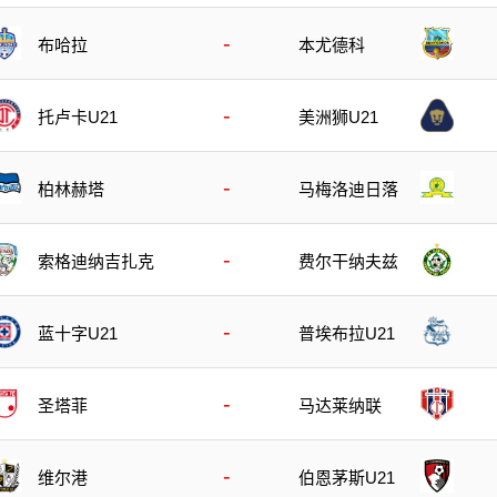
-
布哈拉
本尤德科
-
托卢卡U21
美洲狮U21
-
柏林赫塔
马梅洛迪日落
-
索格迪纳吉扎克
费尔干纳夫兹
-
蓝十字U21
普埃布拉U21
-
圣塔菲
马达莱纳联
-
维尔港
伯恩茅斯U21