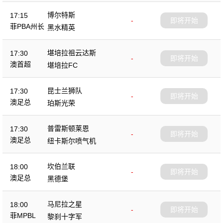
博尔特斯
17:15
-
即将开始
菲PBA州长
黑水精英
杯
堪培拉祖云达斯
17:30
-
即将开始
澳首超
堪培拉FC
昆士兰狮队
17:30
-
即将开始
澳足总
珀斯光荣
普雷斯顿莱恩
17:30
-
即将开始
澳足总
纽卡斯尔喷气机
坎伯兰联
18:00
-
即将开始
澳足总
黑德堡
马尼拉之星
18:00
-
即将开始
菲MPBL
黎刹十字军