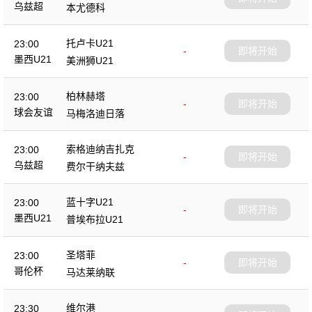
乌兹超
本尤德科
托卢卡U21
23:00
-
即将开始
墨西U21
美洲狮U21
柏林赫塔
23:00
-
即将开始
球会友谊
马梅洛迪日落
索格迪纳吉扎克
23:00
-
即将开始
乌兹超
费尔干纳夫兹
蓝十字U21
23:00
-
即将开始
墨西U21
普埃布拉U21
圣塔菲
23:00
-
即将开始
哥伦杯
马达莱纳联
维尔港
23:30