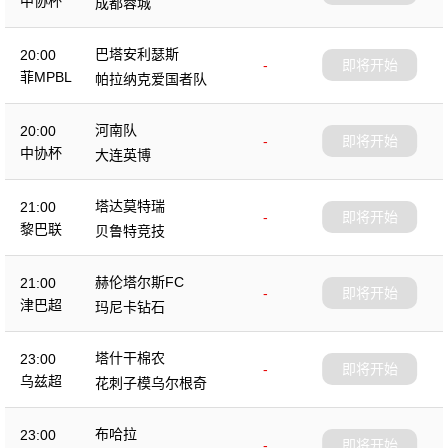
中协杯
成都蓉城
巴塔安利瑟斯
20:00
-
即将开始
菲MPBL
帕拉纳克爱国者队
河南队
20:00
-
即将开始
中协杯
大连英博
塔达莫特瑞
21:00
-
即将开始
黎巴联
贝鲁特竞技
赫伦塔尔斯FC
21:00
-
即将开始
津巴超
玛尼卡钻石
塔什干棉农
23:00
-
即将开始
乌兹超
花刺子模乌尔根奇
布哈拉
23:00
-
即将开始