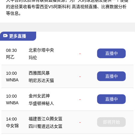
的途径莱收看布雷西亚VS阿斯科利 高清视频直播、比赛数据分析
等信息。
更多直播
北索尔塔中央
08:30
-
直播中
阿乙
玛伦
西雅图风暴
10:00
-
直播中
WNBA
明尼苏达天猫
金州女武神
10:00
-
直播中
WNBA
华盛顿神秘人
福建晋江众腾女篮
14:00
-
即将开始
中女锦
四川蜀道远达女篮