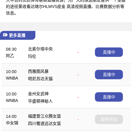
的途径莱收看达喀尔HLMVS皮金 高清视频直播、比赛数据分析等
信息。
更多直播
北索尔塔中央
08:30
-
直播中
阿乙
玛伦
西雅图风暴
10:00
-
直播中
WNBA
明尼苏达天猫
金州女武神
10:00
-
直播中
WNBA
华盛顿神秘人
福建晋江众腾女篮
14:00
-
即将开始
中女锦
四川蜀道远达女篮