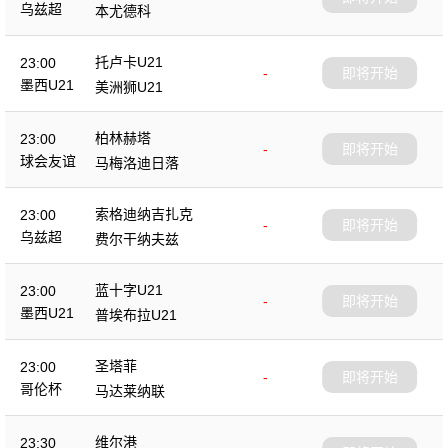
乌兹超
本尤德科
托卢卡U21
23:00
-
即将开始
墨西U21
美洲狮U21
柏林赫塔
23:00
-
即将开始
球会友谊
马梅洛迪日落
索格迪纳吉扎克
23:00
-
即将开始
乌兹超
费尔干纳夫兹
蓝十字U21
23:00
-
即将开始
墨西U21
普埃布拉U21
圣塔菲
23:00
-
即将开始
哥伦杯
马达莱纳联
维尔港
23:30