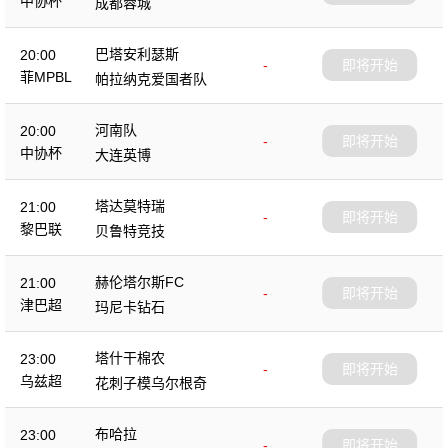
中协杯
成都蓉城
巴塔安利瑟斯
20:00
-
即将开始
菲MPBL
帕拉纳克爱国者队
河南队
20:00
-
即将开始
中协杯
大连英博
塔达莫特瑞
21:00
-
即将开始
黎巴联
贝鲁特竞技
赫伦塔尔斯FC
21:00
-
即将开始
津巴超
玛尼卡钻石
塔什干棉农
23:00
-
即将开始
乌兹超
花刺子模乌尔根奇
布哈拉
23:00
-
即将开始