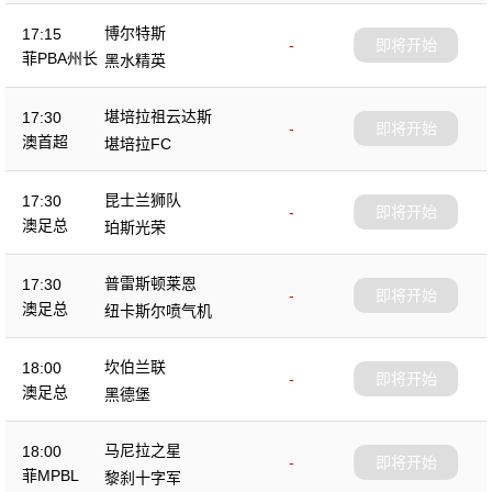
博尔特斯
17:15
-
即将开始
菲PBA州长
黑水精英
杯
堪培拉祖云达斯
17:30
-
即将开始
澳首超
堪培拉FC
昆士兰狮队
17:30
-
即将开始
澳足总
珀斯光荣
普雷斯顿莱恩
17:30
-
即将开始
澳足总
纽卡斯尔喷气机
坎伯兰联
18:00
-
即将开始
澳足总
黑德堡
马尼拉之星
18:00
-
即将开始
菲MPBL
黎刹十字军