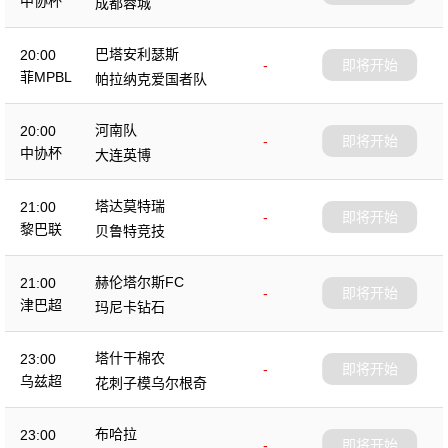
中协杯
成都蓉城
巴塔安利瑟斯
20:00
-
即将开始
菲MPBL
帕拉纳克爱国者队
河南队
20:00
-
即将开始
中协杯
大连英博
塔达莫特瑞
21:00
-
即将开始
黎巴联
贝鲁特竞技
赫伦塔尔斯FC
21:00
-
即将开始
津巴超
玛尼卡钻石
塔什干棉农
23:00
-
即将开始
乌兹超
花刺子模乌尔根奇
布哈拉
23:00
-
即将开始