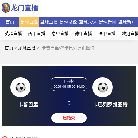
首页
足球直播
篮球直播
足球录像
篮球录像
足球新闻
篮球新闻
英超直播
西甲直播
意甲直播
德甲直播
法甲直播
欧冠直
首页
>
足球直播
>
卡普巴里VS卡巴列罗凯图特
巴拉杯
2026-06-05 02:30:00
:
卡普巴里
卡巴列罗