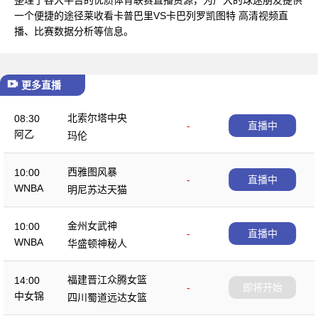
一个便捷的途径莱收看卡普巴里VS卡巴列罗凯图特 高清视频直
播、比赛数据分析等信息。
更多直播
北索尔塔中央
08:30
-
直播中
阿乙
玛伦
西雅图风暴
10:00
-
直播中
WNBA
明尼苏达天猫
金州女武神
10:00
-
直播中
WNBA
华盛顿神秘人
福建晋江众腾女篮
14:00
-
即将开始
中女锦
四川蜀道远达女篮