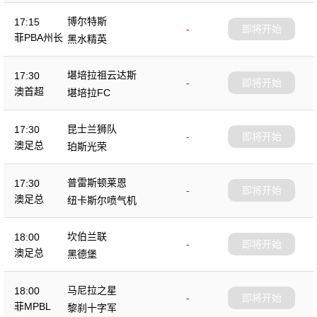
博尔特斯
17:15
-
即将开始
菲PBA州长
黑水精英
杯
堪培拉祖云达斯
17:30
-
即将开始
澳首超
堪培拉FC
昆士兰狮队
17:30
-
即将开始
澳足总
珀斯光荣
普雷斯顿莱恩
17:30
-
即将开始
澳足总
纽卡斯尔喷气机
坎伯兰联
18:00
-
即将开始
澳足总
黑德堡
马尼拉之星
18:00
-
即将开始
菲MPBL
黎刹十字军