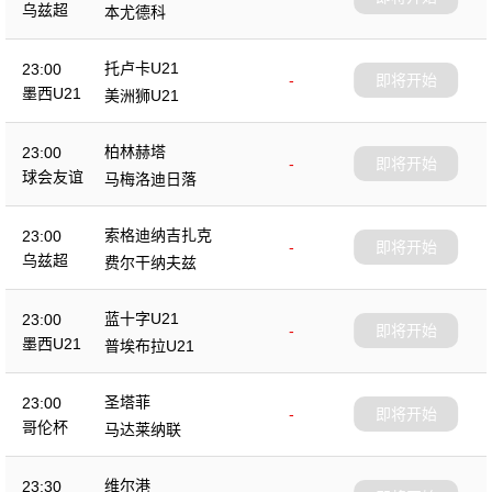
乌兹超
本尤德科
托卢卡U21
23:00
-
即将开始
墨西U21
美洲狮U21
柏林赫塔
23:00
-
即将开始
球会友谊
马梅洛迪日落
索格迪纳吉扎克
23:00
-
即将开始
乌兹超
费尔干纳夫兹
蓝十字U21
23:00
-
即将开始
墨西U21
普埃布拉U21
圣塔菲
23:00
-
即将开始
哥伦杯
马达莱纳联
维尔港
23:30