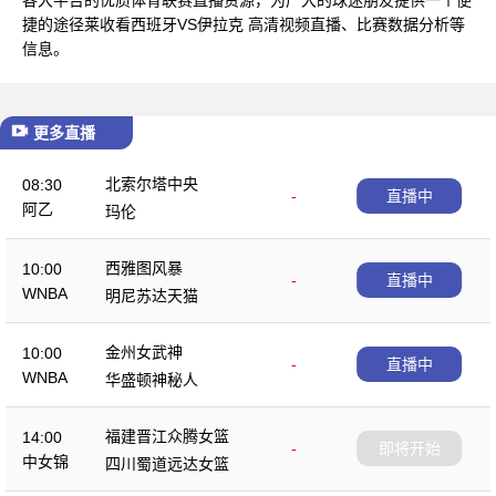
捷的途径莱收看西班牙VS伊拉克 高清视频直播、比赛数据分析等
信息。
更多直播
北索尔塔中央
08:30
-
直播中
阿乙
玛伦
西雅图风暴
10:00
-
直播中
WNBA
明尼苏达天猫
金州女武神
10:00
-
直播中
WNBA
华盛顿神秘人
福建晋江众腾女篮
14:00
-
即将开始
中女锦
四川蜀道远达女篮