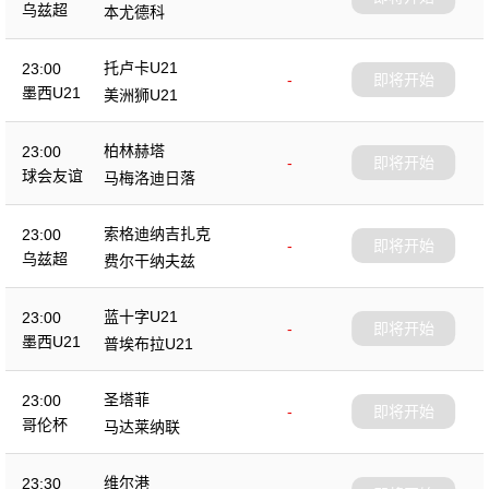
乌兹超
本尤德科
托卢卡U21
23:00
-
即将开始
墨西U21
美洲狮U21
柏林赫塔
23:00
-
即将开始
球会友谊
马梅洛迪日落
索格迪纳吉扎克
23:00
-
即将开始
乌兹超
费尔干纳夫兹
蓝十字U21
23:00
-
即将开始
墨西U21
普埃布拉U21
圣塔菲
23:00
-
即将开始
哥伦杯
马达莱纳联
维尔港
23:30