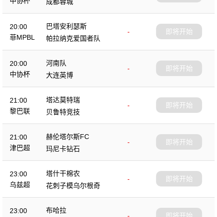
中协杯
成都蓉城
巴塔安利瑟斯
20:00
-
即将开始
菲MPBL
帕拉纳克爱国者队
河南队
20:00
-
即将开始
中协杯
大连英博
塔达莫特瑞
21:00
-
即将开始
黎巴联
贝鲁特竞技
赫伦塔尔斯FC
21:00
-
即将开始
津巴超
玛尼卡钻石
塔什干棉农
23:00
-
即将开始
乌兹超
花刺子模乌尔根奇
布哈拉
23:00
-
即将开始