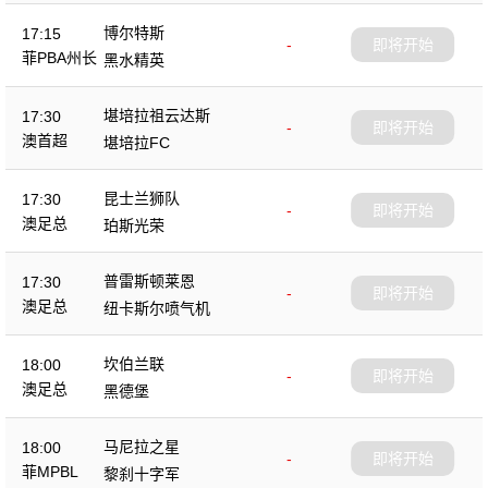
博尔特斯
17:15
-
即将开始
菲PBA州长
黑水精英
杯
堪培拉祖云达斯
17:30
-
即将开始
澳首超
堪培拉FC
昆士兰狮队
17:30
-
即将开始
澳足总
珀斯光荣
普雷斯顿莱恩
17:30
-
即将开始
澳足总
纽卡斯尔喷气机
坎伯兰联
18:00
-
即将开始
澳足总
黑德堡
马尼拉之星
18:00
-
即将开始
菲MPBL
黎刹十字军