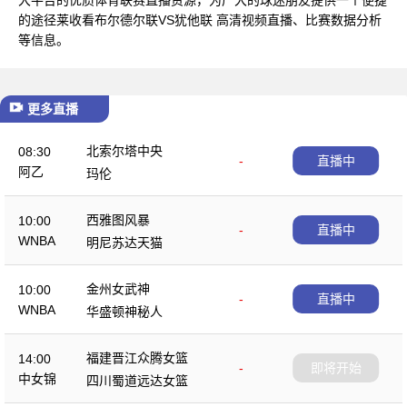
的途径莱收看布尔德尔联VS犹他联 高清视频直播、比赛数据分析
等信息。
更多直播
北索尔塔中央
08:30
-
直播中
阿乙
玛伦
西雅图风暴
10:00
-
直播中
WNBA
明尼苏达天猫
金州女武神
10:00
-
直播中
WNBA
华盛顿神秘人
福建晋江众腾女篮
14:00
-
即将开始
中女锦
四川蜀道远达女篮