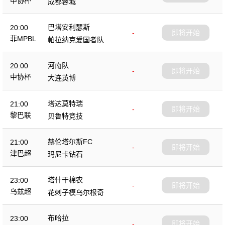
中协杯
成都蓉城
巴塔安利瑟斯
20:00
-
即将开始
菲MPBL
帕拉纳克爱国者队
河南队
20:00
-
即将开始
中协杯
大连英博
塔达莫特瑞
21:00
-
即将开始
黎巴联
贝鲁特竞技
赫伦塔尔斯FC
21:00
-
即将开始
津巴超
玛尼卡钻石
塔什干棉农
23:00
-
即将开始
乌兹超
花刺子模乌尔根奇
布哈拉
23:00
-
即将开始