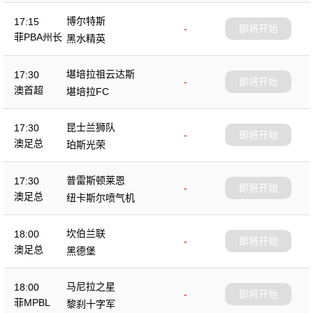
博尔特斯
17:15
-
即将开始
菲PBA州长
黑水精英
杯
堪培拉祖云达斯
17:30
-
即将开始
澳首超
堪培拉FC
昆士兰狮队
17:30
-
即将开始
澳足总
珀斯光荣
普雷斯顿莱恩
17:30
-
即将开始
澳足总
纽卡斯尔喷气机
坎伯兰联
18:00
-
即将开始
澳足总
黑德堡
马尼拉之星
18:00
-
即将开始
菲MPBL
黎刹十字军