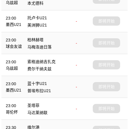
乌兹超
本尤德科
托卢卡U21
23:00
-
即将开始
墨西U21
美洲狮U21
柏林赫塔
23:00
-
即将开始
球会友谊
马梅洛迪日落
索格迪纳吉扎克
23:00
-
即将开始
乌兹超
费尔干纳夫兹
蓝十字U21
23:00
-
即将开始
墨西U21
普埃布拉U21
圣塔菲
23:00
-
即将开始
哥伦杯
马达莱纳联
维尔港
23:30