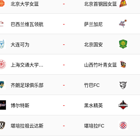
-
北京大学女篮
北京首钢园女篮
-
巴西兰维瓦领航
萨兰加尼
-
大连可为
北京国安
-
上海交通大学女
山西竹叶青女篮
篮
-
齐朗足球俱乐部
竹巴FC
-
博尔特斯
黑水精英
-
堪培拉祖云达斯
堪培拉FC