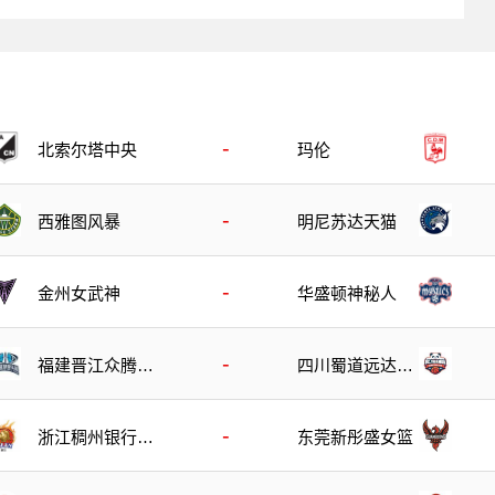
-
北索尔塔中央
玛伦
-
西雅图风暴
明尼苏达天猫
-
金州女武神
华盛顿神秘人
-
福建晋江众腾女
四川蜀道远达女
篮
篮
-
浙江稠州银行女
东莞新彤盛女篮
篮