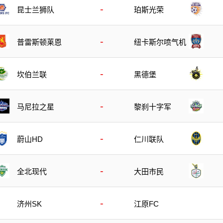
-
昆士兰狮队
珀斯光荣
-
普雷斯顿莱恩
纽卡斯尔喷气机
-
坎伯兰联
黑德堡
-
马尼拉之星
黎刹十字军
-
蔚山HD
仁川联队
-
全北现代
大田市民
-
济州SK
江原FC