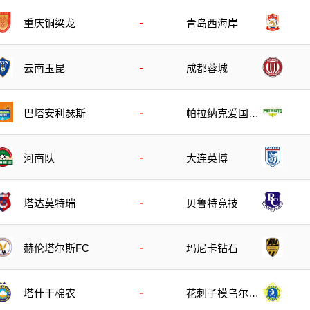
-
重庆铜梁龙
青岛西海岸
-
云南玉昆
成都蓉城
-
巴塔安利瑟斯
帕拉纳克爱国者
队
-
河南队
大连英博
-
塔达莫特瑞
贝鲁特竞技
-
玛尼卡钻石
赫伦塔尔斯FC
-
塔什干棉农
花刺子模乌尔根
奇