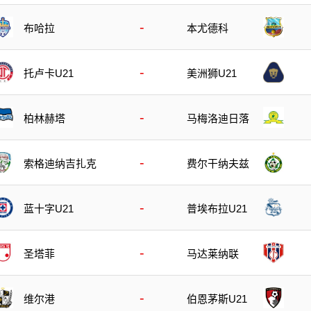
-
布哈拉
本尤德科
-
托卢卡U21
美洲狮U21
-
柏林赫塔
马梅洛迪日落
-
索格迪纳吉扎克
费尔干纳夫兹
-
蓝十字U21
普埃布拉U21
-
圣塔菲
马达莱纳联
-
维尔港
伯恩茅斯U21