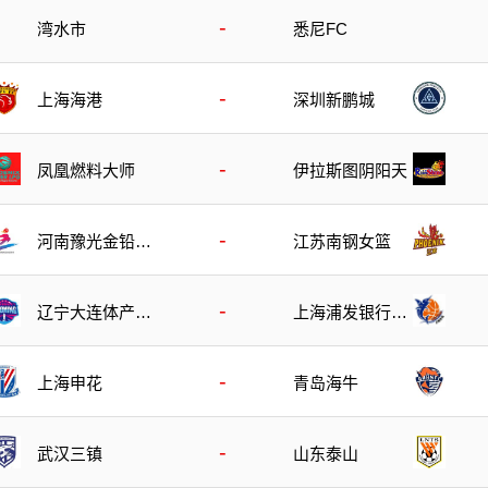
-
湾水市
悉尼FC
-
上海海港
深圳新鹏城
-
凤凰燃料大师
伊拉斯图阴阳天
-
河南豫光金铅女
江苏南钢女篮
篮
-
辽宁大连体产女
上海浦发银行女
篮
篮
-
上海申花
青岛海牛
-
武汉三镇
山东泰山